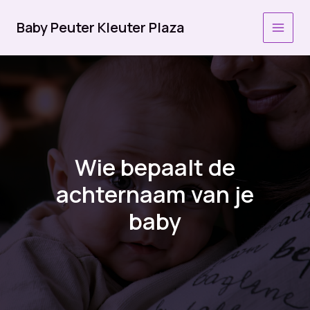
Ga
naar
Baby Peuter Kleuter Plaza
MAI
de
inhoud
MEN
Wie bepaalt de
achternaam van je
baby