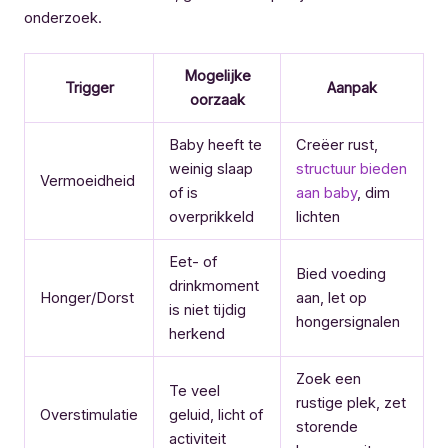
onderzoek.
Mogelijke
Trigger
Aanpak
oorzaak
Baby heeft te
Creëer rust,
weinig slaap
structuur bieden
Vermoeidheid
of is
aan baby
, dim
overprikkeld
lichten
Eet- of
Bied voeding
drinkmoment
Honger/Dorst
aan, let op
is niet tijdig
hongersignalen
herkend
Zoek een
Te veel
rustige plek, zet
Overstimulatie
geluid, licht of
storende
activiteit