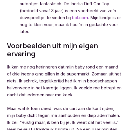
autootjes fantastisch. De Inertia Drift Car Toy
(bedoeld vanaf 3 jaar) is een voorbeeld van zo’n
duwspeeltje, te vinden bij
bol.com
. Mijn kindje is er
nog te klein voor, maar ik hou ‘m in gedachte voor
later.
Voorbeelden uit mijn eigen
ervaring
Ik kan me nog herinneren dat mijn baby rond een maand
of drie ineens ging gillen in de supermarkt. Zomaar, uit het
niets. Ik schrok, tegelijkertijd had ik mijn boodschappen
halverwege in het karretje liggen. Ik voelde me betrapt en
dacht dat iedereen naar me keek.
Maar wat ik toen deed, was de cart aan de kant rijden,
mijn baby dicht tegen me aanhouden en diep ademhalen.
Ik zei: “Rustig maar, ik ben bij je. Ik weet dat het veel is.”
Heel bewust straalde ik kalmte uit. Na een paar minuten