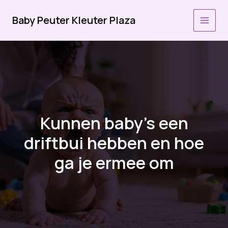
Ga
naar
Baby Peuter Kleuter Plaza
MAI
de
inhoud
MEN
Kunnen baby’s een
driftbui hebben en hoe
ga je ermee om