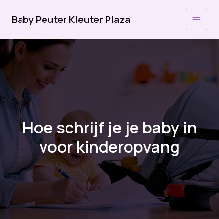
Ga
naar
Baby Peuter Kleuter Plaza
MAI
de
inhoud
MEN
Hoe schrijf je je baby in
voor kinderopvang