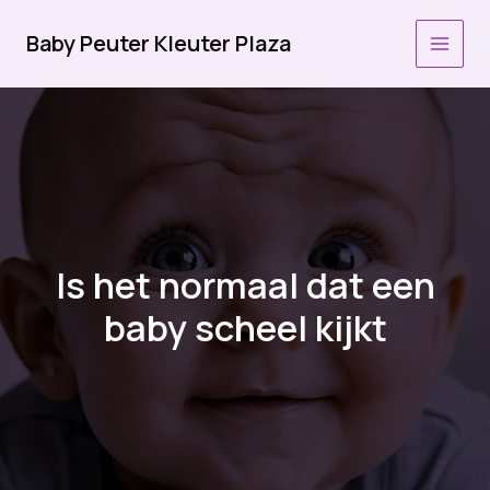
Ga
naar
Baby Peuter Kleuter Plaza
MAI
de
inhoud
MEN
Is het normaal dat een
baby scheel kijkt