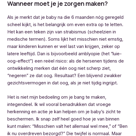
Wanneer moet je je zorgen maken?
Als je merkt dat je baby na die 6 maanden nóg geregeld
scheel kijkt, is het belangrijk om even extra op te letten.
Het kan een teken zijn van strabismus (scheelzien in
medische termen). Soms lijkt het misschien niet ernstig,
maar kinderen kunnen er wel last van krijgen, zeker op
latere leeftijd. Dan is bijvoorbeeld amblyopie (het “luie-
oog-effect”) een reëel risico: als de hersenen tijdens de
ontwikkeling merken dat één oog niet scherp ziet,
“negeren” ze dat oog. Resultaat? Een blijvend zwakker
gezichtsvermogen in dat oog, als je niet tijdig ingrijpt.
Het is niet mijn bedoeling om je bang te maken,
integendeel. Ik wil vooral benadrukken dat vroege
herkenning en actie je kan helpen om je baby’s zicht te
beschermen. Ik snap zelf heel goed hoe je van binnen
kunt malen: “Misschien valt het allemaal wel mee,” of “Ben
ik nu overdreven bezorgd?” Die twijfel is normaal. Maar