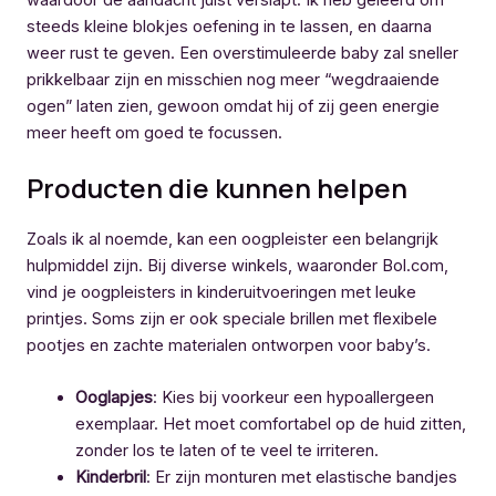
waardoor de aandacht juist verslapt. Ik heb geleerd om
steeds kleine blokjes oefening in te lassen, en daarna
weer rust te geven. Een overstimuleerde baby zal sneller
prikkelbaar zijn en misschien nog meer “wegdraaiende
ogen” laten zien, gewoon omdat hij of zij geen energie
meer heeft om goed te focussen.
Producten die kunnen helpen
Zoals ik al noemde, kan een oogpleister een belangrijk
hulpmiddel zijn. Bij diverse winkels, waaronder Bol.com,
vind je oogpleisters in kinderuitvoeringen met leuke
printjes. Soms zijn er ook speciale brillen met flexibele
pootjes en zachte materialen ontworpen voor baby’s.
Ooglapjes
: Kies bij voorkeur een hypoallergeen
exemplaar. Het moet comfortabel op de huid zitten,
zonder los te laten of te veel te irriteren.
Kinderbril
: Er zijn monturen met elastische bandjes