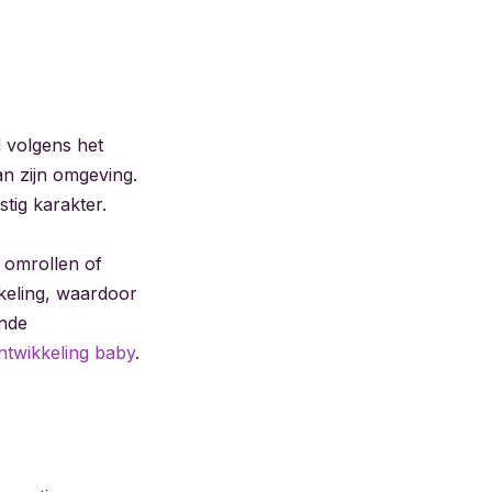
d volgens het
n zijn omgeving.
ig karakter.
, omrollen of
kkeling, waardoor
ende
ntwikkeling baby
.