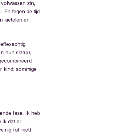
 volwassen zin,
 En tegen de tijd
n kietelen en
reflexachtig
in hun slaap),
 gecombineerd
er kind: sommige
rende fase. Ik heb
 ik dat er
inig (of niet)