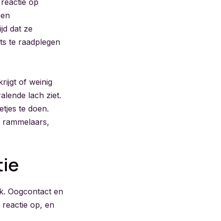
reactie op
een
jd dat ze
rts te raadplegen
rijgt of weinig
alende lach ziet.
etjes te doen.
f rammelaars,
tie
ek. Oogcontact en
reactie op, en