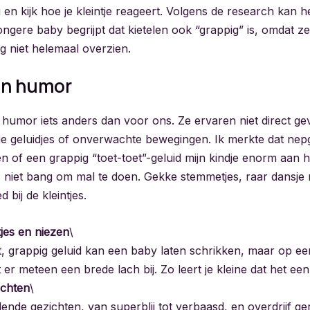
 en kijk hoe je kleintje reageert. Volgens de research kan 
ongere baby begrijpt dat kietelen ook “grappig” is, omdat z
g niet helemaal overzien.
an humor
humor iets anders dan voor ons. Ze ervaren niet direct gev
e geluidjes of onverwachte bewegingen. Ik merkte dat nep
n of een grappig “toet-toet”-geluid mijn kindje enorm aan 
 niet bang om mal te doen. Gekke stemmetjes, raar dansje
d bij de kleintjes.
jes en niezen
\
, grappig geluid kan een baby laten schrikken, maar op een
 er meteen een brede lach bij. Zo leert je kleine dat het een s
ichten
\
ende gezichten, van superblij tot verbaasd, en overdrijf ge