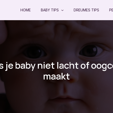
HOME
BABY TIPS
DREUMES TIPS
P
s je baby niet lacht of oog
maakt