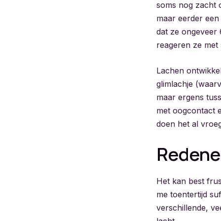
soms nog zacht o
maar eerder een r
dat ze ongeveer 
reageren ze met s
Lachen ontwikkelt
glimlachje (waar
maar ergens tus
met oogcontact e
doen het al vroeg
Redenen
Het kan best frus
me toentertijd su
verschillende, ve
lacht.