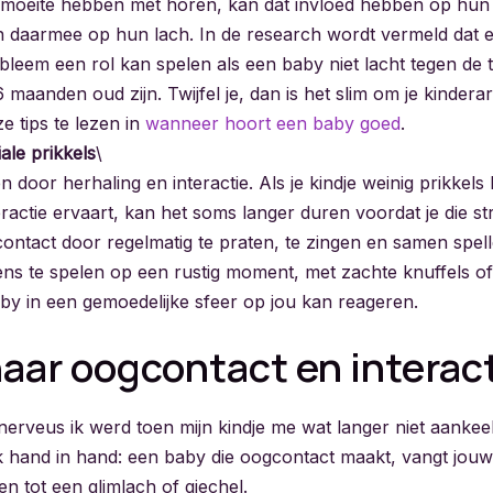
 moeite hebben met horen, kan dat invloed hebben op hun 
n daarmee op hun lach. In de research wordt vermeld dat 
leem een rol kan spelen als een baby niet lacht tegen de ti
maanden oud zijn. Twijfel je, dan is het slim om je kindera
e tips te lezen in
wanneer hoort een baby goed
.
ale prikkels
\
n door herhaling en interactie. Als je kindje weinig prikkels k
eractie ervaart, kan het soms langer duren voordat je die str
contact door regelmatig te praten, te zingen en samen spell
ns te spelen op een rustig moment, met zachte knuffels o
aby in een gemoedelijke sfeer op jou kan reageren.
naar oogcontact en interac
nerveus ik werd toen mijn kindje me wat langer niet aanke
 hand in hand: een baby die oogcontact maakt, vangt jouw 
en tot een glimlach of giechel.