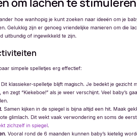
n om lachen te stimuleren
 ander hoe wanhopig je kunt zoeken naar ideeën om je baby 
en. Gelukkig zijn er genoeg vriendelijke manieren om die la
ijd uitbundig of ingewikkeld te zijn.
tiviteiten
aar simpele spelletjes erg effectief:
. Dit klassieker-spelletje blijft magisch. Je bedekt je gezicht
, en zegt “Kiekeboe!” als je weer verschijnt. Veel baby’s ga
len.
t
. Samen kijken in de spiegel is bijna altijd een hit. Maak ge
grote glimlach. Dit wekt vaak verwondering en soms de eerst
t zichzelf in spiegel
.
len
. Vooral rond de 6 maanden kunnen baby’s kietelig wor