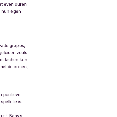
het even duren
e hun eigen
atte grapjes,
geluiden zoals
het lachen kon
 met de armen,
 positieve
pelletje is.
rust. Baby’s