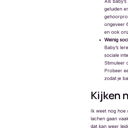
Als baby’s
geluiden e
gehoorprob
ongeveer 6 
en ook onz
Weinig soci
Baby’s lere
sociale int
Stimuleer 
Probeer ee
zodat je b
Kijken 
Ik weet nog hoe 
lachen gaan vaak
dat kan weer leid