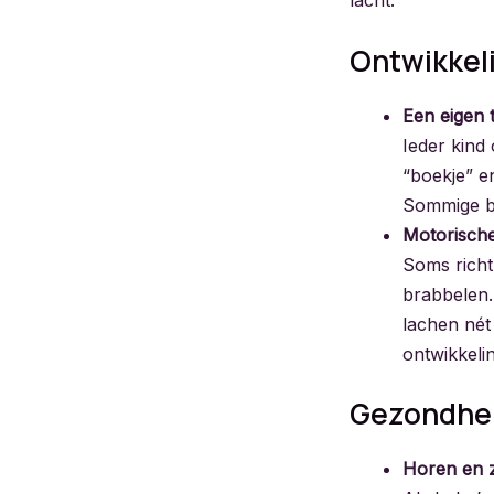
Ontwikkel
Een eigen
Ieder kind 
“boekje” e
Sommige ba
Motorische
Soms richt 
brabbelen.
lachen nét
ontwikkelin
Gezondhei
Horen en 