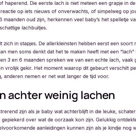
f haperend. Die eerste lach is niet meteen een grapje in de
eactie op iets nieuws of onverwachts, of simpelweg op jou.
6 maanden oud zijn, herkennen veel baby’s het spelletje va
chattige lachbui­tjes.
 zich in stapjes. De allerkleinsten hebben eerst een soort 
van men soms denkt dat het te maken heeft met een “lach” 
sen 3 en 6 maanden spreken we van een echte lach, vaak
n vrolijk gekir. Het moment waarop dit gebeurt verschilt p
, anderen nemen er net wat langer de tijd voor.
 achter weinig lachen
trerend zijn als je baby wat achterblijft in die leuke, schate
f gepiekerd over wat de oorzaak kon zijn. Gelukkig ontdekte
elvoorkomende aanleidingen kunnen zijn als je kindje nog we