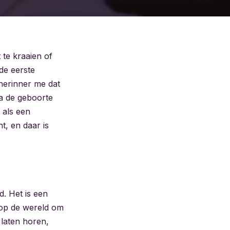
t te kraaien of
 de eerste
 herinner me dat
na de geboorte
 als een
t, en daar is
d. Het is een
 op de wereld om
 laten horen,