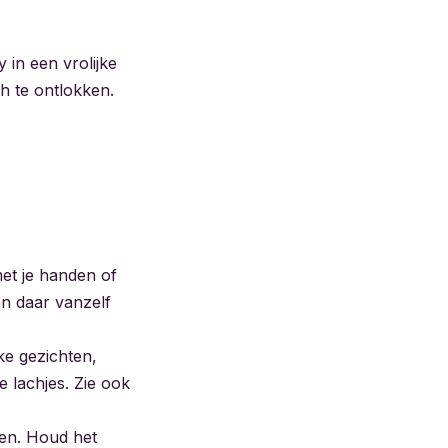
in een vrolijke
ch te ontlokken.
 met je handen of
an daar vanzelf
kke gezichten,
e lachjes. Zie ook
den. Houd het