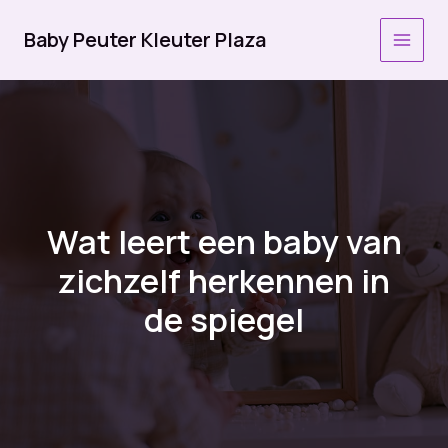
Ga
naar
Baby Peuter Kleuter Plaza
MAI
de
inhoud
MEN
Wat leert een baby van
zichzelf herkennen in
de spiegel