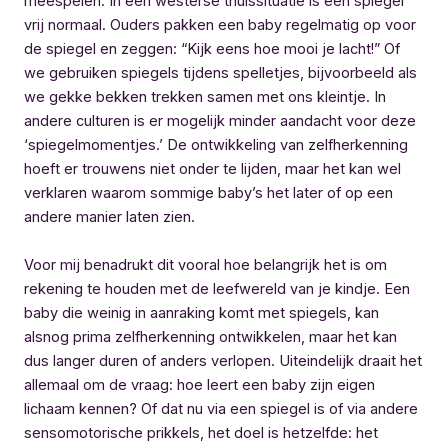
meespelen. In een westerse thuissituatie is een spiegel
vrij normaal. Ouders pakken een baby regelmatig op voor
de spiegel en zeggen: “Kijk eens hoe mooi je lacht!” Of
we gebruiken spiegels tijdens spelletjes, bijvoorbeeld als
we gekke bekken trekken samen met ons kleintje. In
andere culturen is er mogelijk minder aandacht voor deze
‘spiegelmomentjes.’ De ontwikkeling van zelfherkenning
hoeft er trouwens niet onder te lijden, maar het kan wel
verklaren waarom sommige baby’s het later of op een
andere manier laten zien.
Voor mij benadrukt dit vooral hoe belangrijk het is om
rekening te houden met de leefwereld van je kindje. Een
baby die weinig in aanraking komt met spiegels, kan
alsnog prima zelfherkenning ontwikkelen, maar het kan
dus langer duren of anders verlopen. Uiteindelijk draait het
allemaal om de vraag: hoe leert een baby zijn eigen
lichaam kennen? Of dat nu via een spiegel is of via andere
sensomotorische prikkels, het doel is hetzelfde: het