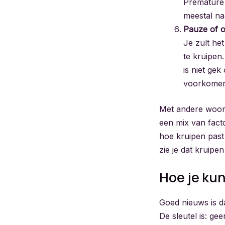
Premature 
meestal naa
Pauze of 
Je zult he
te kruipen
is niet gek
voorkomen,
Met andere woorde
een mix van facto
hoe kruipen past 
zie je dat kruipe
Hoe je kun
Goed nieuws is da
De sleutel is: ge