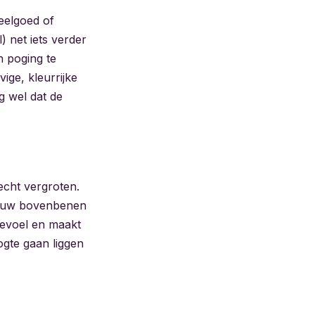
eelgoed of
) net iets verder
n poging te
ige, kleurrijke
g wel dat de
echt vergroten.
 jouw bovenbenen
gevoel en maakt
ogte gaan liggen