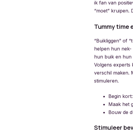
ik fan van posit
“moet” kruipen. 
Tummy time e
“Buikliggen” of “
helpen hun nek- 
hun buik en hun 
Volgens experts 
verschil maken. M
stimuleren.
Begin kort
Maak het ge
Bouw de du
Stimuleer be