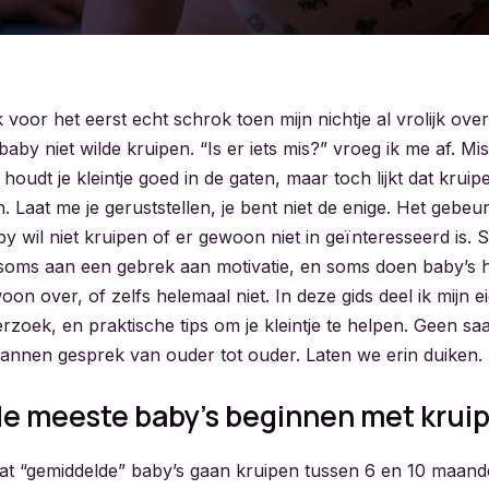
k voor het eerst echt schrok toen mijn nichtje al vrolijk ove
 baby niet wilde kruipen. “Is er iets mis?” vroeg ik me af. M
e houdt je kleintje goed in de gaten, maar toch lijkt dat krui
. Laat me je geruststellen, je bent niet de enige. Het gebeu
y wil niet kruipen of er gewoon niet in geïnteresseerd is. S
 soms aan een gebrek aan motivatie, en soms doen baby’s h
on over, of zelfs helemaal niet. In deze gids deel ik mijn e
erzoek, en praktische tips om je kleintje te helpen. Geen sa
annen gesprek van ouder tot ouder. Laten we erin duiken.
e meeste baby’s beginnen met krui
t “gemiddelde” baby’s gaan kruipen tussen 6 en 10 maand