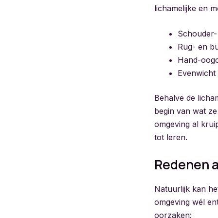
lichamelijke en m
Schouder-
Rug- en bu
Hand-oogc
Evenwicht 
Behalve de licham
begin van wat ze
omgeving al krui
tot leren.
Redenen a
Natuurlijk kan het
omgeving wél ent
oorzaken: