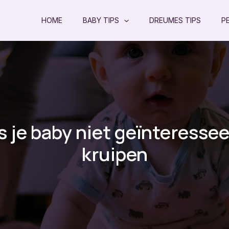
HOME
BABY TIPS
DREUMES TIPS
P
s je baby niet geïnteresseer
kruipen