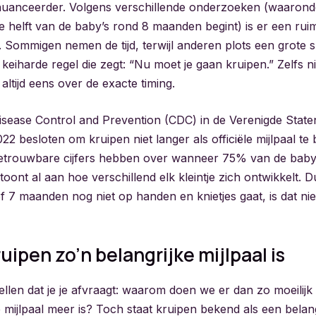
s genuanceerder. Volgens verschillende onderzoeken (waaron
e helft van de baby’s rond 8 maanden begint) is er een ru
 Sommigen nemen de tijd, terwijl anderen plots een grote
keiharde regel die zegt: “Nu moet je gaan kruipen.” Zelfs nie
t altijd eens over de exacte timing.
isease Control and Prevention (CDC) in de Verenigde Stat
022 besloten om kruipen niet langer als officiële mijlpaal 
etrouwbare cijfers hebben over wanneer 75% van de baby’
toont al aan hoe verschillend elk kleintje zich ontwikkelt. 
f 7 maanden nog niet op handen en knietjes gaat, is dat ni
ipen zo’n belangrijke mijlpaal is
llen dat je je afvraagt: waarom doen we er dan zo moeilijk o
e mijlpaal meer is? Toch staat kruipen bekend als een belang