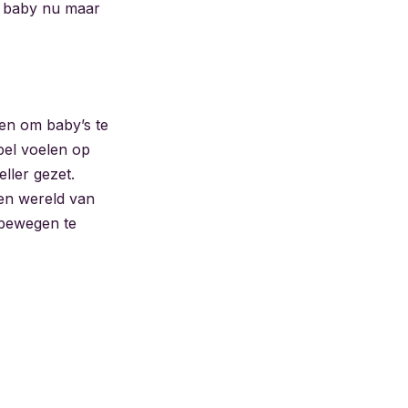
je baby nu maar
ren om baby’s te
bel voelen op
ller gezet.
een wereld van
t bewegen te