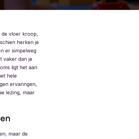
r de vloer kroop,
isschien herken je
pen er simpelweg
rt vaker dan je
oms ligt het aan
et hele
igen ervaringen,
aie lezing, maar
pen
en, maar de