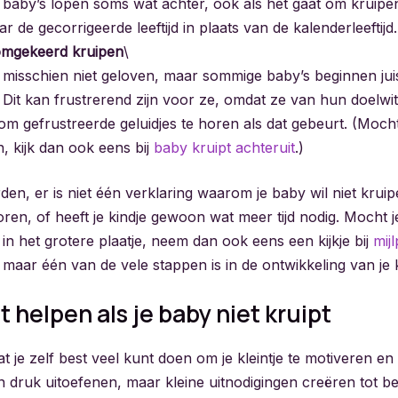
baby’s lopen soms wat achter, ook als het gaat om kruipen.
r de gecorrigeerde leeftijd in plaats van de kalenderleeftijd.
omgekeerd kruipen
\
t misschien niet geloven, maar sommige baby’s beginnen juis
. Dit kan frustrerend zijn voor ze, omdat ze van hun doelw
 om gefrustreerde geluidjes te horen als dat gebeurt. (Mocht
 kijk dan ook eens bij
baby kruipt achteruit
.)
n, er is niet één verklaring waarom je baby wil niet kruip
ren, of heeft je kindje gewoon wat meer tijd nodig. Mocht j
in het grotere plaatje, neem dan ook eens een kijkje bij
mij
n maar één van de vele stappen is in de ontwikkeling van je k
t helpen als je baby niet kruipt
t je zelf best veel kunt doen om je kleintje te motiveren e
en druk uitoefenen, maar kleine uitnodigingen creëren tot 