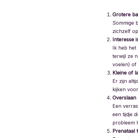
Grotere ba
Sommige ba
zichzelf o
Interesse 
Ik heb het
terwijl ze 
voelen) of
Kleine of 
Er zijn alt
kijken voo
Overslaan 
Een verras
een tijdje 
probleem h
Prenataal 