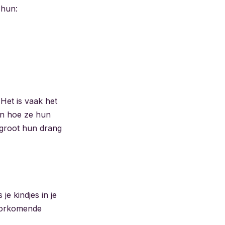
 hun:
Het is vaak het
en hoe ze hun
rgroot hun drang
je kindjes in je
voorkomende