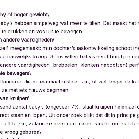
by of hoger gewicht
\
by’s hebben simpelweg wat meer te tillen. Dat maakt het m
p te drukken en vooruit te bewegen.
in andere vaardigheden
\
 zelf meegemaakt: mijn dochter’s taalontwikkeling schoot in
nog nauwelijks kroop. Soms willen baby’s eerst hun fijne mot
 andere vaardigheden (brabbelen, klanken nabootsen) perf
late bewegers
\
ijd kinderen die nu eenmaal rustiger zijn, of wat langer de k
r ze met iets nieuws beginnen.
van kruipen
\
send aantal baby’s (ongeveer 7%) slaat kruipen helemaal 
direct staan en lopen. Uit onderzoek blijkt dat dit in principe
oeft te zijn, zolang ze maar een manier vinden om zich te 
te vroeg geboren
\