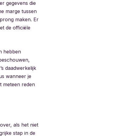
der gegevens die
ime marge tussen
 sprong maken. Er
t de officiële
en hebben
te beschouwen,
s daadwerkelijk
Dus wanneer je
et meteen reden
ver, als het niet
rijke stap in de