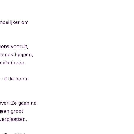
oeilijker om
eens vooruit,
oriek (grijpen,
ectioneren.
at uit de boom
over. Ze gaan na
 geen groot
verplaatsen.