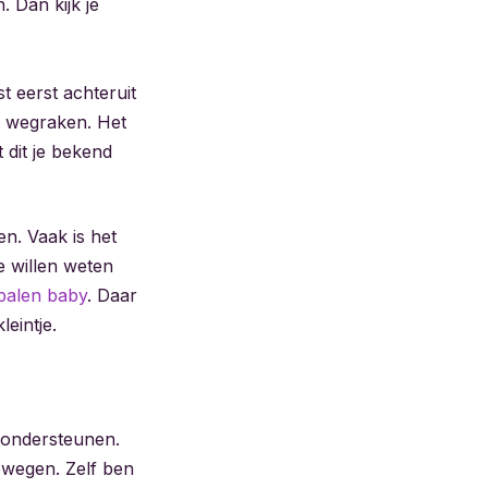
 Dan kijk je
t eerst achteruit
it wegraken. Het
 dit je bekend
en. Vaak is het
e willen weten
lpalen baby
. Daar
leintje.
n ondersteunen.
bewegen. Zelf ben