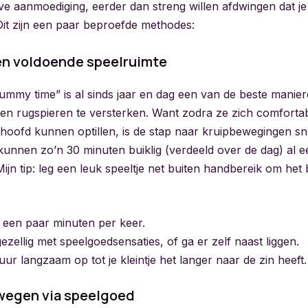
ieve aanmoediging, eerder dan streng willen afdwingen dat 
Dit zijn een paar beproefde methodes:
n voldoende speelruimte
tummy time” is al sinds jaar en dag een van de beste manie
en rugspieren te versterken. Want zodra ze zich comforta
hoofd kunnen optillen, is de stap naar kruipbewegingen sne
kunnen zo’n 30 minuten buiklig (verdeeld over de dag) al 
ijn tip: leg een leuk speeltje net buiten handbereik om he
: een paar minuten per keer.
zellig met speelgoedsensaties, of ga er zelf naast liggen.
ur langzaam op tot je kleintje het langer naar de zin heeft.
wegen via speelgoed