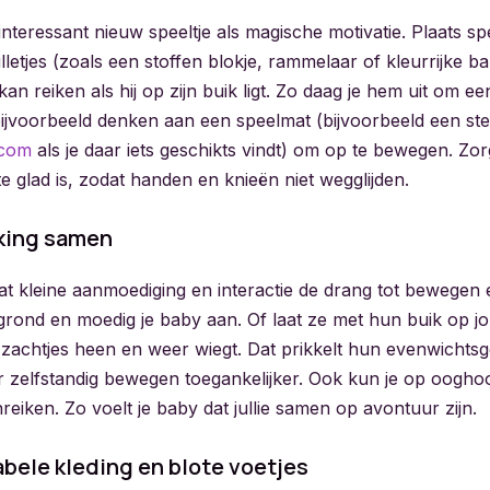
nteressant nieuw speeltje als magische motivatie. Plaats sp
letjes (zoals een stoffen blokje, rammelaar of kleurrijke bal
an reiken als hij op zijn buik ligt. Zo daag je hem uit om ee
ijvoorbeeld denken aan een speelmat (bijvoorbeeld een stev
.com
als je daar iets geschikts vindt) om op te bewegen. Zor
e glad is, zodat handen en knieën niet wegglijden.
king samen
at kleine aanmoediging en interactie de drang tot bewegen 
 grond en moedig je baby aan. Of laat ze met hun buik op
je zachtjes heen en weer wiegt. Dat prikkelt hun evenwichts
 zelfstandig bewegen toegankelijker. Ook kun je op oogho
eiken. Zo voelt je baby dat jullie samen op avontuur zijn.
bele kleding en blote voetjes