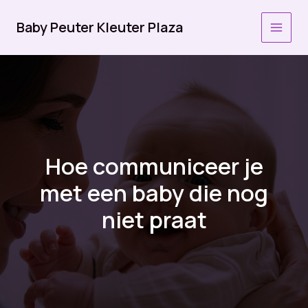
Ga
naar
Baby Peuter Kleuter Plaza
MAI
de
inhoud
MEN
Hoe communiceer je
met een baby die nog
niet praat