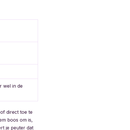
r wel in de
f direct toe te
eem boos om is,
rt je peuter dat