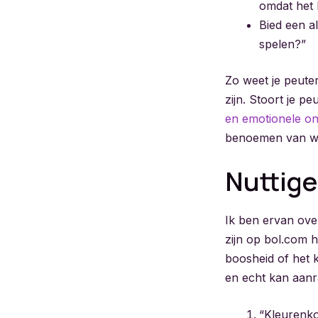
omdat het b
Bied een al
spelen?”
Zo weet je peuter
zijn. Stoort je p
en emotionele on
benoemen van wat
Nuttige
Ik ben ervan over
zijn op bol.com h
boosheid of het k
en echt kan aanr
“Kleurenko