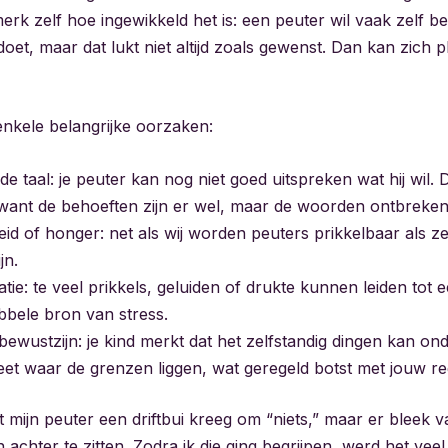
rk zelf hoe ingewikkeld het is: een peuter wil vaak zelf be
 doet, maar dat lukt niet altijd zoals gewenst. Dan kan zich p
enkele belangrijke oorzaken:
 taal: je peuter kan nog niet goed uitspreken wat hij wil. Da
, want de behoeften zijn er wel, maar de woorden ontbreken
id of honger: net als wij worden peuters prikkelbaar als z
jn.
tie: te veel prikkels, geluiden of drukte kunnen leiden tot e
bbele bron van stress.
bewustzijn: je kind merkt dat het zelfstandig dingen kan 
eet waar de grenzen liggen, wat geregeld botst met jouw re
 mijn peuter een driftbui kreeg om “niets,” maar er bleek 
achter te zitten. Zodra ik die ging begrijpen, werd het vee