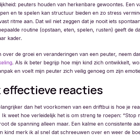
lijkheid: peuters houden van herkenbare gewoontes. Een v
lapen en te spelen kan structuur bieden en zo stress vermin
ast ritme aan. Dat wil niet zeggen dat je nooit iets spontaa
epaalde routine (opstaan, eten, spelen, rusten) geeft de d
ar kader.
n over de groei en veranderingen van een peuter, neem dan
eling
. Als ik beter begrijp hoe mijn kind zich ontwikkelt, wo
aanpak en voelt mijn peuter zich veilig genoeg om zijn emotie
 effectieve reacties
angrijker dan het voorkomen van een driftbui is hoe je rea
Ik weet hoe verleidelijk het is om streng te roepen: “Stop 
groot de spanning alleen maar. Een kalme en consistente aa
mijn kind merk ik al snel dat schreeuwen over en weer de boe