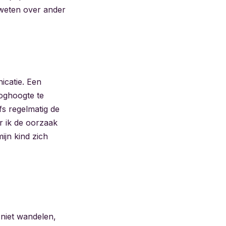
r weten over ander
icatie. Een
ooghoogte te
fs regelmatig de
er ik de oorzaak
ijn kind zich
niet wandelen,