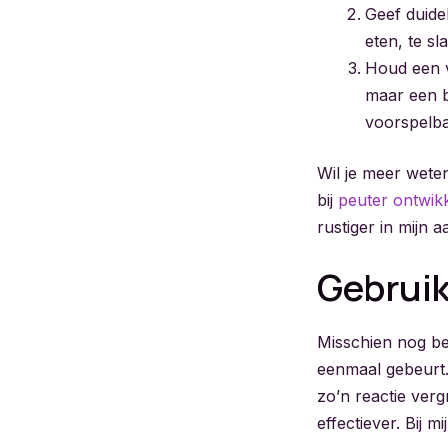
Geef duide
eten, te s
Houd een v
maar een b
voorspelba
Wil je meer wete
bij
peuter ontwikk
rustiger in mijn 
Gebruik
Misschien nog bel
eenmaal gebeurt. 
zo’n reactie ver
effectiever. Bij 