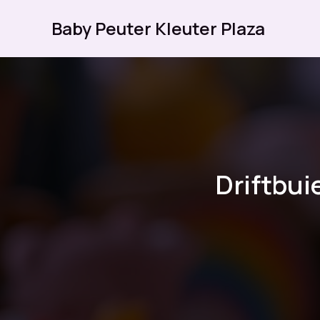
Ga
Baby Peuter Kleuter Plaza
naar
de
inhoud
Driftbui