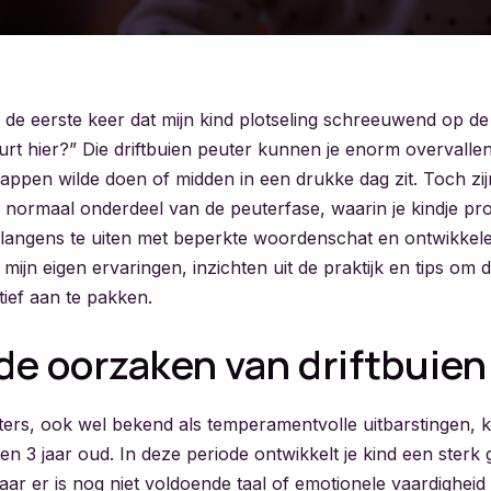
de eerste keer dat mijn kind plotseling schreeuwend op de 
rt hier?” Die driftbuien peuter kunnen je enorm overvallen,
appen wilde doen of midden in een drukke dag zit. Toch zi
n normaal onderdeel van de peuterfase, waarin je kindje p
langens te uiten met beperkte woordenschat en ontwikkele
 mijn eigen ervaringen, inzichten uit de praktijk en tips om d
tief aan te pakken.
de oorzaken van driftbuien
euters, ook wel bekend als temperamentvolle uitbarstingen,
en 3 jaar oud. In deze periode ontwikkelt je kind een sterk 
aar er is nog niet voldoende taal of emotionele vaardigheid 