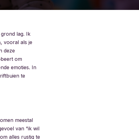
grond lag. Ik
 vooral als je
jn deze
robeert om
nde emoties. In
riftbuien te
 komen meestal
gevoel van “ik wil
om alles rustig te