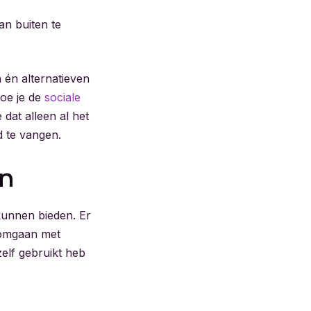
an buiten te
 én alternatieven
hoe je de
sociale
dat alleen al het
d te vangen.
en
 kunnen bieden. Er
t omgaan met
zelf gebruikt heb