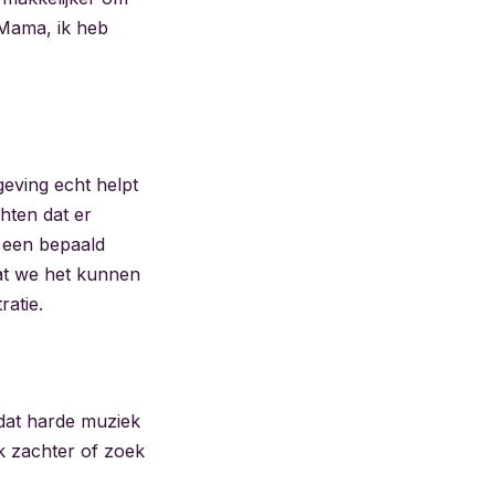
“Mama, ik heb
mgeving echt helpt
chten dat er
s een bepaald
tdat we het kunnen
ratie.
 dat harde muziek
ek zachter of zoek