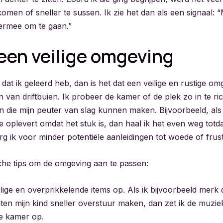
omen of sneller te sussen. Ik zie het dan als een signaal: 
ermee om te gaan.”
een veilige omgeving
s dat ik geleerd heb, dan is het dat een veilige en rustige o
 van driftbuien. Ik probeer de kamer of de plek zo in te ri
ijn die mijn peuter van slag kunnen maken. Bijvoorbeeld, al
uzie oplevert omdat het stuk is, dan haal ik het even weg to
g ik voor minder potentiële aanleidingen tot woede of frust
che tips om de omgeving aan te passen:
lige en overprikkelende items op. Als ik bijvoorbeeld merk
chten mijn kind sneller overstuur maken, dan zet ik de muzi
re kamer op.