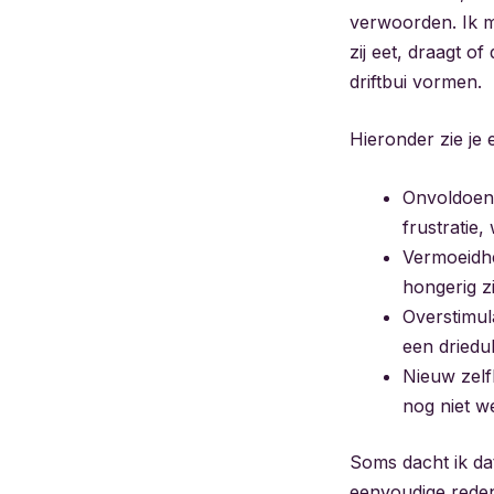
verwoorden. Ik me
zij eet, draagt of
driftbui vormen.
Hieronder zie je 
Onvoldoende
frustratie
Vermoeidhe
hongerig zi
Overstimula
een driedu
Nieuw zelf
nog niet w
Soms dacht ik dat
eenvoudige reden 