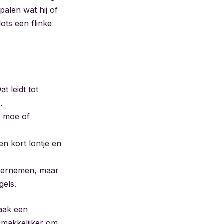
palen wat hij of
lots een flinke
t leidt tot
.
e moe of
en kort lontje en
ondernemen, maar
gels.
vaak een
l makkelijker om