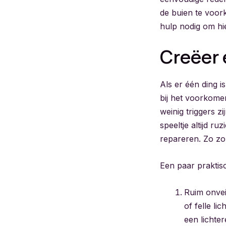
de buien te voork
hulp nodig om hi
Creëer 
Als er één ding i
bij het voorkomen
weinig triggers z
speeltje altijd r
repareren. Zo zor
Een paar praktis
Ruim onvei
of felle li
een lichte