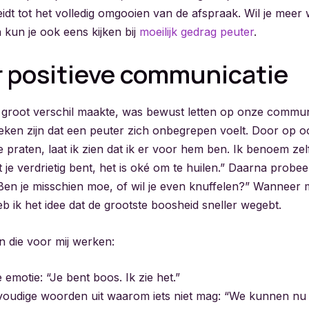
 leidt tot het volledig omgooien van de afspraak. Wil je mee
n kun je ook eens kijken bij
moeilijk gedrag peuter
.
 positieve communicatie
 groot verschil maakte, was bewust letten op onze commun
 teken zijn dat een peuter zich onbegrepen voelt. Door op 
praten, laat ik zien dat ik er voor hem ben. Ik benoem zel
at je verdrietig bent, het is oké om te huilen.” Daarna probe
Ben je misschien moe, of wil je even knuffelen?” Wanneer m
b ik het idee dat de grootste boosheid sneller wegebt.
n die voor mij werken:
emotie: “Je bent boos. Ik zie het.”
voudige woorden uit waarom iets niet mag: “We kunnen nu 