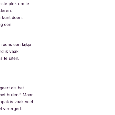
aste plek om te
deren.
n kunt doen,
ag een
 eens een kijkje
rd ik vaak
s te uiten.
geert als het
met huilen!” Maar
npak is vaak veel
l verergert.