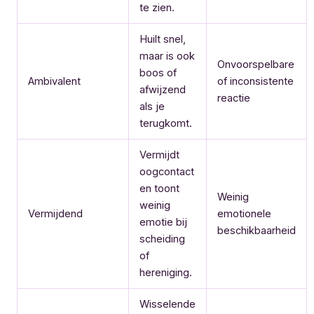
te zien.
Huilt snel,
maar is ook
Onvoorspelbare
boos of
Ambivalent
of inconsistente
afwijzend
reactie
als je
terugkomt.
Vermijdt
oogcontact
en toont
Weinig
weinig
Vermijdend
emotionele
emotie bij
beschikbaarheid
scheiding
of
hereniging.
Wisselende