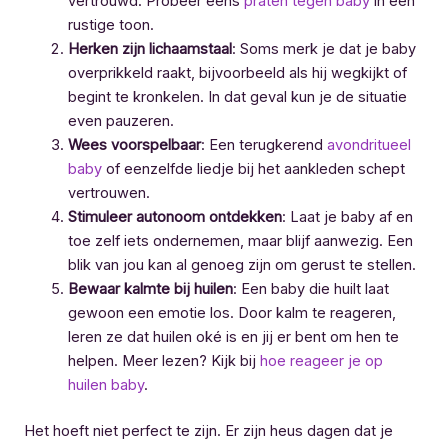
vertrouwd. Probeer eens
praten tegen baby
in een
rustige toon.
Herken zijn lichaamstaal
: Soms merk je dat je baby
overprikkeld raakt, bijvoorbeeld als hij wegkijkt of
begint te kronkelen. In dat geval kun je de situatie
even pauzeren.
Wees voorspelbaar
: Een terugkerend
avondritueel
baby
of eenzelfde liedje bij het aankleden schept
vertrouwen.
Stimuleer autonoom ontdekken
: Laat je baby af en
toe zelf iets ondernemen, maar blijf aanwezig. Een
blik van jou kan al genoeg zijn om gerust te stellen.
Bewaar kalmte bij huilen
: Een baby die huilt laat
gewoon een emotie los. Door kalm te reageren,
leren ze dat huilen oké is en jij er bent om hen te
helpen. Meer lezen? Kijk bij
hoe reageer je op
huilen baby
.
Het hoeft niet perfect te zijn. Er zijn heus dagen dat je