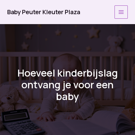
Ga
naar
Baby Peuter Kleuter Plaza
MAI
de
inhoud
MEN
Hoeveel kinderbijslag
ontvang je voor een
baby