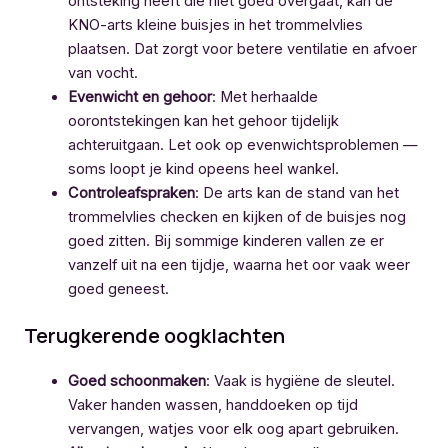
ontsteking heeft die niet goed overgaat, kan de
KNO-arts kleine buisjes in het trommelvlies
plaatsen. Dat zorgt voor betere ventilatie en afvoer
van vocht.
Evenwicht en gehoor
: Met herhaalde
oorontstekingen kan het gehoor tijdelijk
achteruitgaan. Let ook op evenwichtsproblemen —
soms loopt je kind opeens heel wankel.
Controleafspraken
: De arts kan de stand van het
trommelvlies checken en kijken of de buisjes nog
goed zitten. Bij sommige kinderen vallen ze er
vanzelf uit na een tijdje, waarna het oor vaak weer
goed geneest.
Terugkerende oogklachten
Goed schoonmaken
: Vaak is hygiëne de sleutel.
Vaker handen wassen, handdoeken op tijd
vervangen, watjes voor elk oog apart gebruiken.