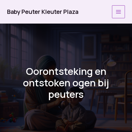
Ga
naar
Baby Peuter Kleuter Plaza
MAI
de
inhoud
MEN
Oorontsteking en
ontstoken ogen bij
peuters