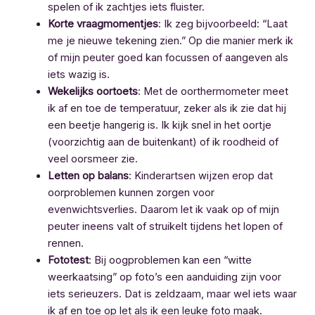
spelen of ik zachtjes iets fluister.
Korte vraagmomentjes
: Ik zeg bijvoorbeeld: “Laat
me je nieuwe tekening zien.” Op die manier merk ik
of mijn peuter goed kan focussen of aangeven als
iets wazig is.
Wekelijks oortoets
: Met de oorthermometer meet
ik af en toe de temperatuur, zeker als ik zie dat hij
een beetje hangerig is. Ik kijk snel in het oortje
(voorzichtig aan de buitenkant) of ik roodheid of
veel oorsmeer zie.
Letten op balans
: Kinderartsen wijzen erop dat
oorproblemen kunnen zorgen voor
evenwichtsverlies. Daarom let ik vaak op of mijn
peuter ineens valt of struikelt tijdens het lopen of
rennen.
Fototest
: Bij oogproblemen kan een “witte
weerkaatsing” op foto’s een aanduiding zijn voor
iets serieuzers. Dat is zeldzaam, maar wel iets waar
ik af en toe op let als ik een leuke foto maak.