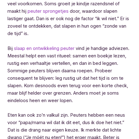
veel voorkomen. Soms groeit je kindje razendsnel of
maakt hij
peuter sprongetjes
door, waardoor slapen
lastiger gaat. Dan is er ook nog de factor “ik wil niet.” Er is
zoveel te ontdekken, dat slapen in hun ogen “zonde van
de tijd” is.
Bij
slaap en ontwikkeling peuter
vind je handige adviezen.
Meestal helpt een vast ritueel: samen een boekje lezen,
rustig een verhaaltje vertellen, en dan in bed leggen.
Sommige peuters blijven daarna roepen. Probeer
consequent te blijven: leg rustig uit dat het tijd is om te
slapen. Kom desnoods even terug voor een korte check,
maar blijf helder over grenzen. Anders moet je soms
eindeloos heen en weer lopen.
Eten kan ook zo’n valkuil zijn. Peuters hebben een neus
voor “papa/mama wil dat ik dit eet, dus ik doe het niet.”
Dat is die drang naar eigen keuze. Ik merkte dat lichte
dwang (“Je móét nu eten!”) het erger maakt. Beter is