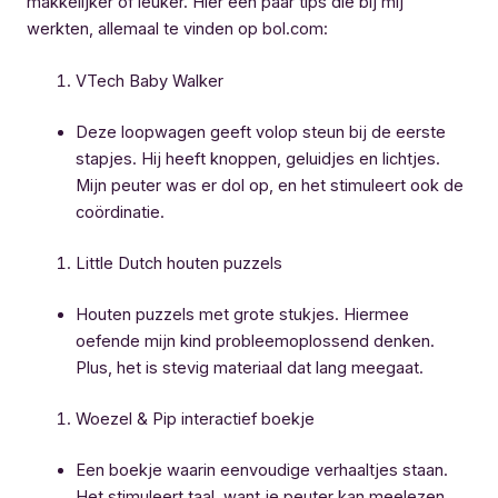
makkelijker of leuker. Hier een paar tips die bij mij
werkten, allemaal te vinden op bol.com:
VTech Baby Walker
Deze loopwagen geeft volop steun bij de eerste
stapjes. Hij heeft knoppen, geluidjes en lichtjes.
Mijn peuter was er dol op, en het stimuleert ook de
coördinatie.
Little Dutch houten puzzels
Houten puzzels met grote stukjes. Hiermee
oefende mijn kind probleemoplossend denken.
Plus, het is stevig materiaal dat lang meegaat.
Woezel & Pip interactief boekje
Een boekje waarin eenvoudige verhaaltjes staan.
Het stimuleert taal, want je peuter kan meelezen,