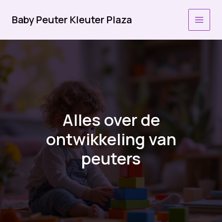
Ga
naar
Baby Peuter Kleuter Plaza
MAI
de
inhoud
MEN
Alles over de
ontwikkeling van
peuters