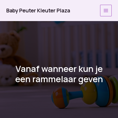
Ga
naar
Baby Peuter Kleuter Plaza
MAI
de
inhoud
MEN
Vanaf wanneer kun je
een rammelaar geven