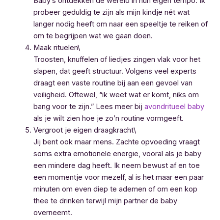
Baby’s ontdekken de wereld in hun eigen tempo. Ik
probeer geduldig te zijn als mijn kindje nét wat
langer nodig heeft om naar een speeltje te reiken of
om te begrijpen wat we gaan doen.
Maak rituelen\
Troosten, knuffelen of liedjes zingen vlak voor het
slapen, dat geeft structuur. Volgens veel experts
draagt een vaste routine bij aan een gevoel van
veiligheid. Oftewel, “ik weet wat er komt, niks om
bang voor te zijn.” Lees meer bij
avondritueel baby
als je wilt zien hoe je zo’n routine vormgeeft.
Vergroot je eigen draagkracht\
Jij bent ook maar mens. Zachte opvoeding vraagt
soms extra emotionele energie, vooral als je baby
een mindere dag heeft. Ik neem bewust af en toe
een momentje voor mezelf, al is het maar een paar
minuten om even diep te ademen of om een kop
thee te drinken terwijl mijn partner de baby
overneemt.