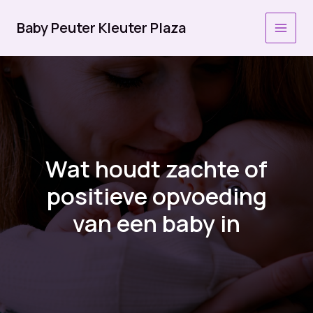
Ga
naar
Baby Peuter Kleuter Plaza
MAI
de
inhoud
MEN
Wat houdt zachte of
positieve opvoeding
van een baby in