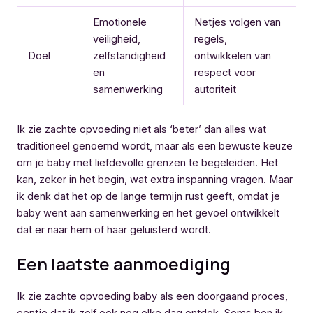
Emotionele
Netjes volgen van
veiligheid,
regels,
Doel
zelfstandigheid
ontwikkelen van
en
respect voor
samenwerking
autoriteit
Ik zie zachte opvoeding niet als ‘beter’ dan alles wat
traditioneel genoemd wordt, maar als een bewuste keuze
om je baby met liefdevolle grenzen te begeleiden. Het
kan, zeker in het begin, wat extra inspanning vragen. Maar
ik denk dat het op de lange termijn rust geeft, omdat je
baby went aan samenwerking en het gevoel ontwikkelt
dat er naar hem of haar geluisterd wordt.
Een laatste aanmoediging
Ik zie zachte opvoeding baby als een doorgaand proces,
eentje dat ik zelf ook nog elke dag ontdek. Soms ben ik