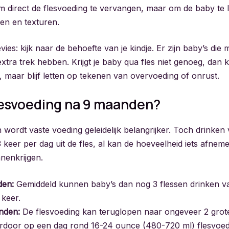
 om direct de flesvoeding te vervangen, maar om de baby te
en en texturen.
vies: kijk naar de behoefte van je kindje. Er zijn baby’s die
tra trek hebben. Krijgt je baby qua fles niet genoeg, dan ka
 maar blijf letten op tekenen van overvoeding of onrust.
lesvoeding na 9 maanden?
wordt vaste voeding geleidelijk belangrijker. Toch drinken
3 keer per dag uit de fles, al kan de hoeveelheid iets afne
nenkrijgen.
den:
Gemiddeld kunnen baby’s dan nog 3 flessen drinken v
 keer.
nden:
De flesvoeding kan teruglopen naar ongeveer 2 grote
hierdoor op een dag rond 16-24 ounce (480-720 ml) flesvoed