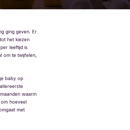
ng ging geven. Er
 tot het kiezen
er leeftijd is
 om te twijfelen,
 je baby op
allereerste
de maanden waarin
n om hoeveel
e omgaat met