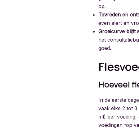
op.
Tevreden en ont
even alert en vro
Groeicurve blijft s
het consultatiebur
goed.
Flesvoe
Hoeveel f
In de eerste dag
vaak elke 2 tot 
ml) per voeding, 
voedingen “op ver