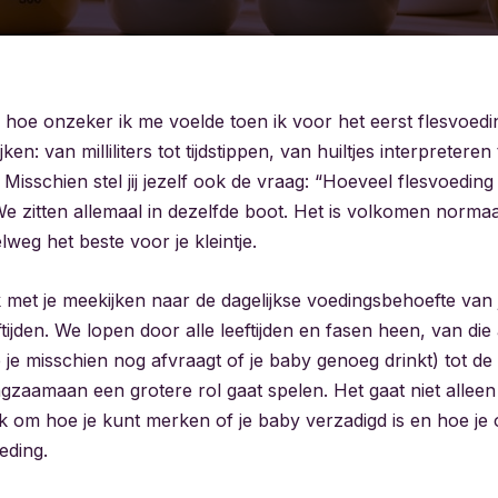
 hoe onzeker ik me voelde toen ik voor het eerst flesvoedi
jken: van milliliters tot tijdstippen, van huiltjes interpreteren
. Misschien stel jij jezelf ook de vraag: “Hoeveel flesvoeding p
We zitten allemaal in dezelfde boot. Het is volkomen normaal
lweg het beste voor je kleintje.
ik met je meekijken naar de dagelijkse voedingsbehoefte van
ftijden. We lopen door alle leeftijden en fasen heen, van die 
e je misschien nog afvraagt of je baby genoeg drinkt) tot 
ngzaamaan een grotere rol gaat spelen. Het gaat niet allee
ook om hoe je kunt merken of je baby verzadigd is en hoe j
eding.