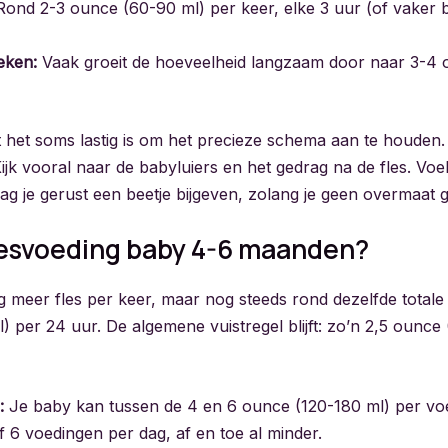
ond 2-3 ounce (60-90 ml) per keer, elke 3 uur (of vaker b
eken:
Vaak groeit de hoeveelheid langzaam door naar 3-4 
t het soms lastig is om het precieze schema aan te houden. Sp
ijk vooral naar de babyluiers en het gedrag na de fles. Voelt
g je gerust een beetje bijgeven, zolang je geen overmaat g
lesvoeding baby 4-6 maanden?
g meer fles per keer, maar nog steeds rond dezelfde totale
 per 24 uur. De algemene vuistregel blijft: zo’n 2,5 ounce
:
Je baby kan tussen de 4 en 6 ounce (120-180 ml) per voe
f 6 voedingen per dag, af en toe al minder.