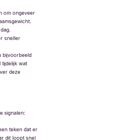
an om ongeveer
haamsgewicht.
 dag.
r sneller
n bijvoorbeeld
jdelijk wat
over deze
e signalen:
een teken dat er
 dit loopt snel