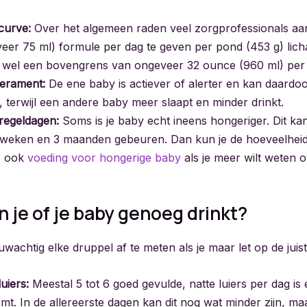
curve:
Over het algemeen raden veel zorgprofessionals a
eer 75 ml) formule per dag te geven per pond (453 g) lic
s er wel een bovengrens van ongeveer 32 ounce (960 ml) per
perament:
De ene baby is actiever of alerter en kan daardoo
 terwijl een andere baby meer slaapt en minder drinkt.
regeldagen:
Soms is je baby echt ineens hongeriger. Dit ka
weken en 3 maanden gebeuren. Dan kun je de hoeveelheid ti
e ook
voeding voor hongerige baby
als je meer wilt weten 
 je of je baby genoeg drinkt?
uwachtig elke druppel af te meten als je maar let op de juist
uiers:
Meestal 5 tot 6 goed gevulde, natte luiers per dag is 
. In de allereerste dagen kan dit nog wat minder zijn, maar