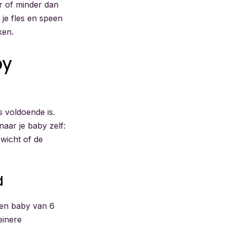
r of minder dan
 je fles en speen
ken.
by
s voldoende is.
naar je baby zelf:
ewicht of de
d
een baby van 6
einere