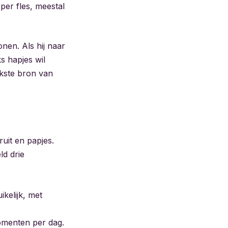
per fles, meestal
nen. Als hij naar
s hapjes wil
jkste bron van
uit en papjes.
ld drie
ikelijk, met
omenten per dag.