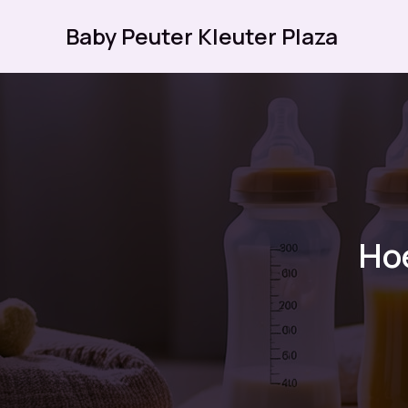
Ga
Baby Peuter Kleuter Plaza
naar
de
inhoud
Hoe