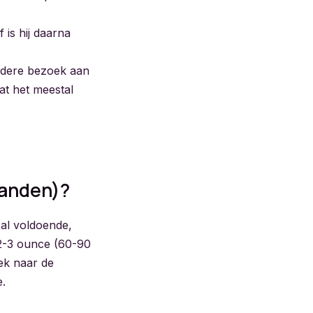
f is hij daarna
iedere bezoek aan
aat het meestal
aanden)?
 al voldoende,
 2-3 ounce (60-90
eek naar de
e.