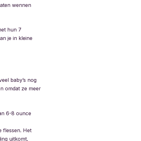
 laten wennen
 met hun 7
n je in kleine
 veel baby’s nog
men omdat ze meer
an 6-8 ounce
 flessen. Het
ing uitkomt,