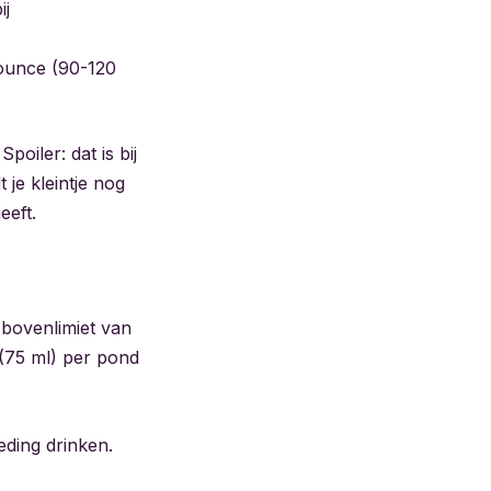
ij
ounce (90-120
oiler: dat is bij
 je kleintje nog
eeft.
 bovenlimiet van
 (75 ml) per pond
ding drinken.