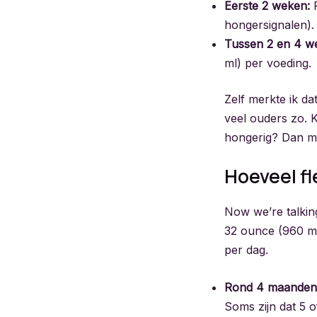
Eerste 2 weken:
R
hongersignalen).
Tussen 2 en 4 w
ml) per voeding.
Zelf merkte ik da
veel ouders zo. K
hongerig? Dan ma
Hoeveel f
Now we’re talkin
32 ounce (960 ml)
per dag.
Rond 4 maanden
Soms zijn dat 5 o