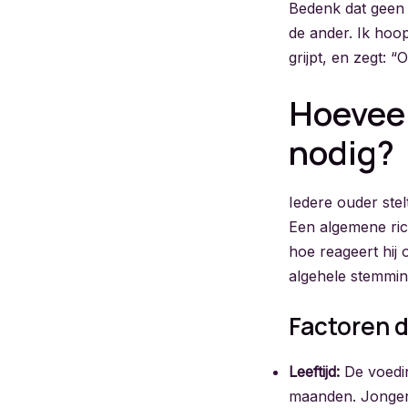
Bedenk dat geen 
de ander. Ik hoop
grijpt, en zegt: 
Hoeveel
nodig?
Iedere ouder stel
Een algemene richt
hoe reageert hij 
algehele stemmi
Factoren d
Leeftijd:
De voedin
maanden. Jongere