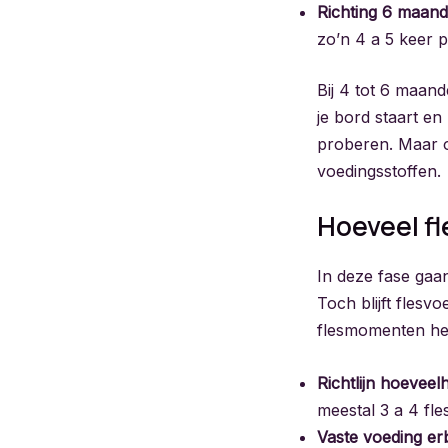
Richting 6 maand
zo’n 4 a 5 keer p
Bij 4 tot 6 maand
je bord staart en
proberen. Maar of
voedingsstoffen.
Hoeveel f
In deze fase gaa
Toch blijft flesv
flesmomenten heb
Richtlijn hoeveelh
meestal 3 a 4 fl
Vaste voeding erb