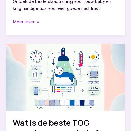
Ontdek de beste slaaptraining voor jouw baby en
krijg handige tips voor een goede nachtrust!
Wat
Meer lezen »
is
de
beste
slaaptraining
voor
een
baby?
Wat is de beste TOG