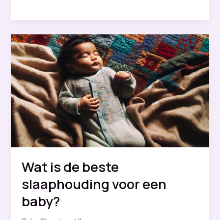
een
baby
te
veel
slapen?
Wat is de beste
slaaphouding voor een
baby?