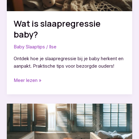
Wat is slaapregressie
baby?
Baby Slaaptips
/
Ilse
Ontdek hoe je slaapregressie bij je baby herkent en
aanpakt. Praktische tips voor bezorgde ouders!
Wat
Meer lezen »
is
slaapregressie
baby?