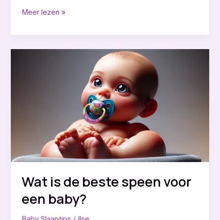
Wat
Meer lezen »
is
de
Slaapcyclus
van
een
Baby?
Wat is de beste speen voor
een baby?
Baby Slaaptips
/
Ilse