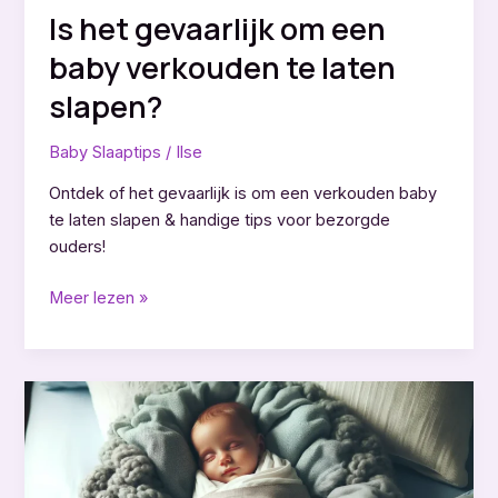
Is het gevaarlijk om een
baby verkouden te laten
slapen?
Baby Slaaptips
/
Ilse
Ontdek of het gevaarlijk is om een verkouden baby
te laten slapen & handige tips voor bezorgde
ouders!
Is
Meer lezen »
het
gevaarlijk
om
een
baby
verkouden
te