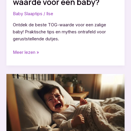
waarde voor een baby?
Baby Slaaptips
/
Ilse
Ontdek de beste TOG-waarde voor een zalige
baby! Praktische tips en mythes ontrafeld voor
geruststellende dutjes.
Wat
Meer lezen »
is
de
beste
TOG
waarde
voor
een
baby?