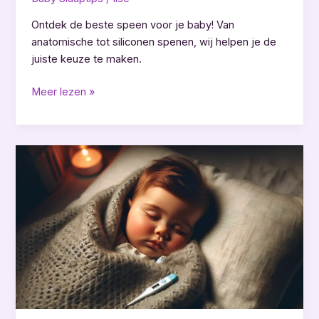
Ontdek de beste speen voor je baby! Van
anatomische tot siliconen spenen, wij helpen je de
juiste keuze te maken.
Wat
Meer lezen »
is
de
beste
speen
voor
een
baby?