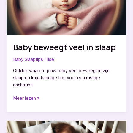
Baby beweegt veel in slaap
Baby Slaaptips
/
Ilse
Ontdek waarom jouw baby veel beweegt in zijn
slaap en krijg handige tips voor een rustige
nachtrust!
Baby
Meer lezen »
beweegt
veel
in
slaap