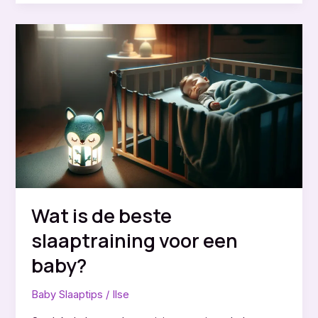
de
beste
slaapkamer
temperatuur
voor
een
baby?
Wat is de beste
slaaptraining voor een
baby?
Baby Slaaptips
/
Ilse