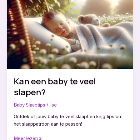
overdag
laten
slapen?
Kan een baby te veel
slapen?
Baby Slaaptips
/
Ilse
Ontdek of jouw baby te veel slaapt en krijg tips om
het slaappatroon aan te passen!
Kan
Meer lezen »