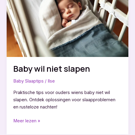
Baby wil niet slapen
Baby Slaaptips
/
Ilse
Praktische tips voor ouders wiens baby niet wil
slapen. Ontdek oplossingen voor slaapproblemen
en rusteloze nachten!
Baby
Meer lezen »
wil
niet