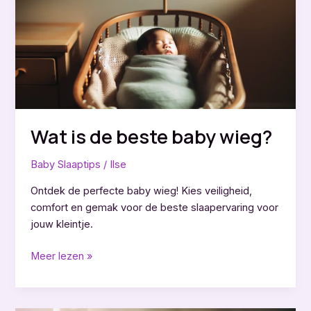
Wat is de beste baby wieg?
Baby Slaaptips
/
Ilse
Ontdek de perfecte baby wieg! Kies veiligheid,
comfort en gemak voor de beste slaapervaring voor
jouw kleintje.
Wat
Meer lezen »
is
de
beste