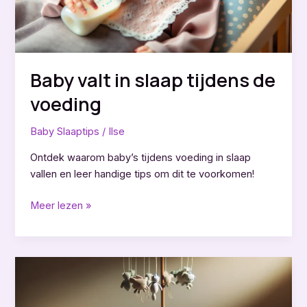
Baby valt in slaap tijdens de
voeding
Baby Slaaptips
/
Ilse
Ontdek waarom baby’s tijdens voeding in slaap
vallen en leer handige tips om dit te voorkomen!
Baby
Meer lezen »
valt
in
slaap
tijdens
de
voeding