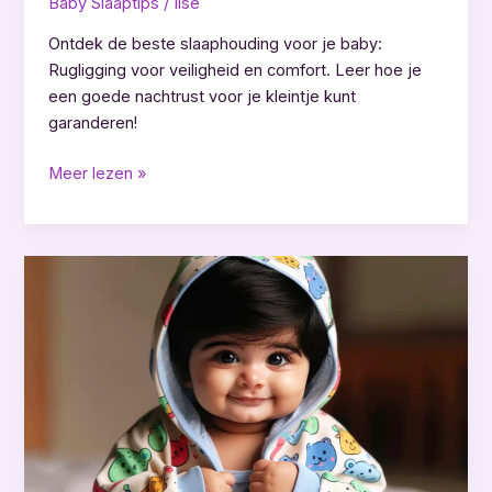
Baby Slaaptips
/
Ilse
Ontdek de beste slaaphouding voor je baby:
Rugligging voor veiligheid en comfort. Leer hoe je
een goede nachtrust voor je kleintje kunt
garanderen!
Wat
Meer lezen »
is
de
beste
slaaphouding
voor
een
baby?