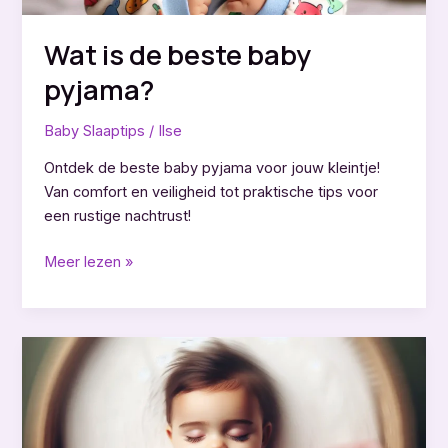
Wat is de beste baby
pyjama?
Baby Slaaptips
/
Ilse
Ontdek de beste baby pyjama voor jouw kleintje!
Van comfort en veiligheid tot praktische tips voor
een rustige nachtrust!
Wat
Meer lezen »
is
de
beste
baby
pyjama?