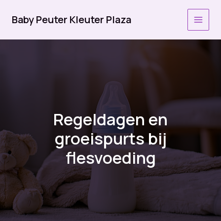
Ga
naar
Baby Peuter Kleuter Plaza
MAI
de
inhoud
MEN
Regeldagen en
groeispurts bij
flesvoeding