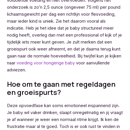
voldoende voeding en niet overvoeden. Volgens het
onderzoek is zo’n 2,5 ounce (ongeveer 75 ml) per pound
lichaamsgewicht per dag een richtlijn voor flesvoeding,
maar ieder kind is uniek. Zie het daarom vooral als
indicatie. Heb je het idee dat je baby structureel meer
nodig heeft, overleg dan met een professional of kijk of je
tijdelijk iets meer kunt geven. Je zult merken dat een
groeispurt ook weer afneemt, en dat je daarna terug kunt
gaan naar de normale hoeveelheid. Bij twijfel kun je kijken
naar
voeding voor hongerige baby
voor aanvullende
adviezen.
Hoe om te gaan met regeldagen
en groeispurts?
Deze opvoedfase kan soms emotioneel inspannend zijn.
Je baby wil vaker drinken, slaapt onregelmatig en jij vraagt
je af wanneer je weer een normaal ritme krijgt. Ik ken de
frustratie maar al te goed. Toch is er ook rust te vinden in