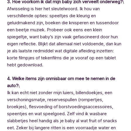
3. Hoe voorkom ik dat mijn baby zich verveelt onderweg?
\
Afwisseling is hier het sleutelwoord. Ik hou van
verschillende opties: speeltjes die kleurig en
geluidmakend zijn, boeken die knisperen en tussendoor
een beetje muziek. Probeer ook eens een klein
spiegeltje, want baby’s zijn vaak gefascineerd door hun
eigen reflectie. Blijkt dat allemaal niet voldoende, dan kun
je als laatste redmiddel wat digitale afleiding inzetten:
korte filmpjes of tekenfilms die je vooraf op een tablet
hebt gedownload.
4. Welke items zijn onmisbaar om mee te nemen in de
auto?
\
Ik kan echt niet zonder mijn luiers, billendoekjes, een
verschoningsmatje, reservespullen (rompertjes,
broekjes), flesvoeding of borstvoedingsaccessoires,
speentjes en wat speelgoed. Zelf vind ik wasbare
slabbetjes heel handig als je baby al wat fruit of snacks
eet. Zeker bij langere ritten is een voorraadje water en