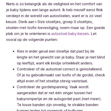
Niets is zo belangrijk als de veiligheid en het comfort van
je baby tijdens een lange autorit. Ik heb mezelf eerst flink
verdiept in de wereld van autostoelen, want er is zó veel
keuze. Denk aan i-Size stoeltjes, groep 0 stoeltjes,
stoelen met Isofix-bevestiging, noem maar op. Een goede
plek om je te oriënteren is
autostoel baby kiezen
. Let
vooral op de volgende punten:
Kies in ieder geval een stoeltje dat past bij de
lengte en het gewicht van je baby. Staar je niet blind
op leeftijd, want elk kindje ontwikkelt anders.
Controleer of de autostoel correct is geïnstalleerd.
Of je nu gebruikmaakt van Isofix of de gordel, check
altijd even of het stoeltje stevig vaststaat.
Controleer de gordelspanning. Vaak wordt
aangeraden dat er net één vinger tussen het
babyrompertje en de autogordel past (niet meer).
Te losse banden zijn onveilig, te strakke banden
kunnen leiden tot ongemak of huilbuien.