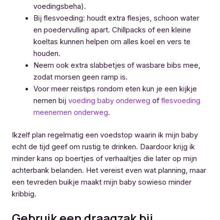
voedingsbeha).
Bij flesvoeding: houdt extra flesjes, schoon water
en poedervulling apart. Chillpacks of een kleine
koeltas kunnen helpen om alles koel en vers te
houden.
Neem ook extra slabbetjes of wasbare bibs mee,
zodat morsen geen ramp is.
Voor meer reistips rondom eten kun je een kijkje
nemen bij
voeding baby onderweg
of
flesvoeding
meenemen onderweg
.
Ikzelf plan regelmatig een voedstop waarin ik mijn baby
echt de tijd geef om rustig te drinken. Daardoor krijg ik
minder kans op boertjes of verhaaltjes die later op mijn
achterbank belanden. Het vereist even wat planning, maar
een tevreden buikje maakt mijn baby sowieso minder
kribbig.
Gebruik een draagzak bij