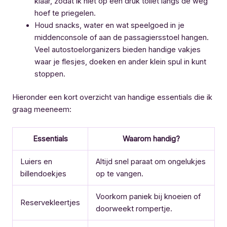
klaar, zodat ik niet op een druk toilet langs de weg
hoef te priegelen.
Houd snacks, water en wat speelgoed in je
middenconsole of aan de passagiersstoel hangen.
Veel autostoelorganizers bieden handige vakjes
waar je flesjes, doeken en ander klein spul in kunt
stoppen.
Hieronder een kort overzicht van handige essentials die ik
graag meeneem:
Essentials
Waarom handig?
Luiers en
Altijd snel paraat om ongelukjes
billendoekjes
op te vangen.
Voorkom paniek bij knoeien of
Reservekleertjes
doorweekt rompertje.