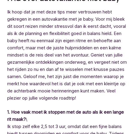
Ik hoop dat je met deze tips meer vertrouwen hebt
gekregen in een autovakantie met je baby. Voor mij bleek
dit soort reizen minder stressvol dan ik eerst dacht, vooral
als ik de planning en flexibiliteit goed in balans hield. Een
baby heeft nu eenmaal zijn eigen ritme en behoefte aan
comfort, maar met de juiste hulpmiddelen en een kalme
mindset is de reis deel van het avontuur. Geniet van jullie
gezamenlijke ontdekkingen onderweg, en vergeet niet om
het rijden zo nu en dan af te wisselen met knusse pauzes
samen. Geloof me, het zijn juist die momenten waarop je
merkt hoe waardevol het is dat je ook met een kleintje op
de achterbank mooie herinneringen kunt maken. Veel
plezier op jullie volgende roadtrip!
1. Hoe vaak moet ik stoppen met de auto als ik een lange
rit maak?
\
Ik stop zelf elke 2,5 tot 3 uur, omdat dat een fijne balans
biedt tussen doorrijden en comfort voor de baby. Tijdens