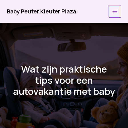
Ga
naar
Baby Peuter Kleuter Plaza
MAI
de
inhoud
MEN
Wat zijn praktische
tips voor een
autovakantie met baby