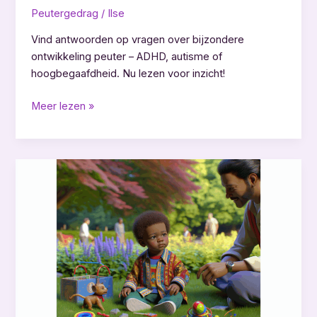
Peutergedrag
/
Ilse
Vind antwoorden op vragen over bijzondere
ontwikkeling peuter – ADHD, autisme of
hoogbegaafdheid. Nu lezen voor inzicht!
ADHD
Meer lezen »
autisme
of
hoogbegaafdheid
bij
peuters