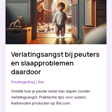
hoe
je
ermee
omgaat
Verlatingsangst bij peuters
en slaapproblemen
daardoor
Peutergedrag
/
Ilse
Ontdek hoe je peuter beter kan slapen zonder
verlatingsangst. Praktische tips voor ouders.
Aanbevolen producten op Bol.com.