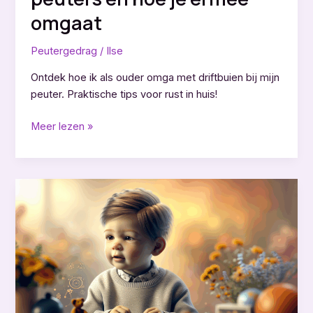
omgaat
Peutergedrag
/
Ilse
Ontdek hoe ik als ouder omga met driftbuien bij mijn
peuter. Praktische tips voor rust in huis!
Alles
Meer lezen »
over
driftbuien
bij
peuters
en
hoe
je
ermee
omgaat