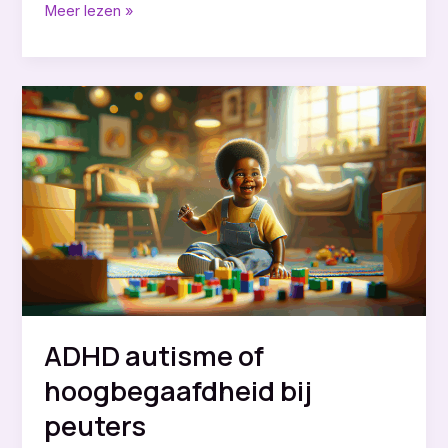
Verlatingsangst
Meer lezen »
bij
peuters
en
slaapproblemen
daardoor
ADHD autisme of
hoogbegaafdheid bij
peuters