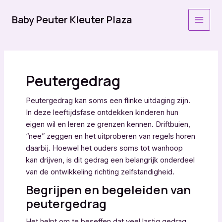
Ga
naar
Baby Peuter Kleuter Plaza
MAI
de
inhoud
MEN
Peutergedrag
Peutergedrag kan soms een flinke uitdaging zijn.
In deze leeftijdsfase ontdekken kinderen hun
eigen wil en leren ze grenzen kennen. Driftbuien,
“nee” zeggen en het uitproberen van regels horen
daarbij. Hoewel het ouders soms tot wanhoop
kan drijven, is dit gedrag een belangrijk onderdeel
van de ontwikkeling richting zelfstandigheid.
Begrijpen en begeleiden van
peutergedrag
Het helpt om te beseffen dat veel lastig gedrag