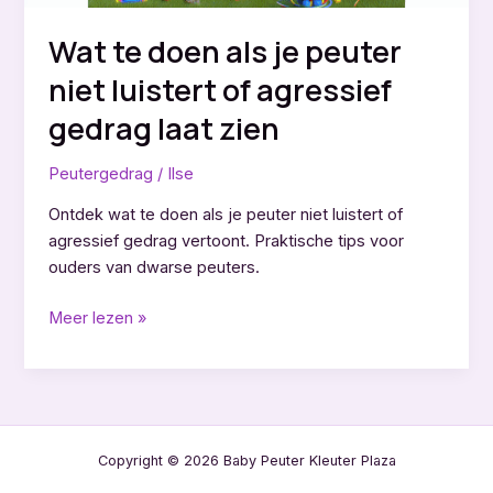
Wat te doen als je peuter
niet luistert of agressief
gedrag laat zien
Peutergedrag
/
Ilse
Ontdek wat te doen als je peuter niet luistert of
agressief gedrag vertoont. Praktische tips voor
ouders van dwarse peuters.
Wat
Meer lezen »
te
doen
als
je
peuter
Copyright © 2026 Baby Peuter Kleuter Plaza
niet