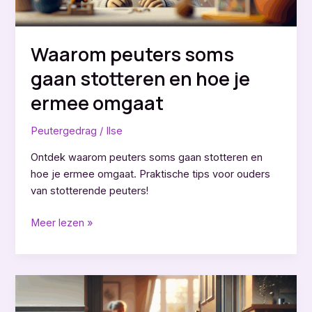
Waarom peuters soms
gaan stotteren en hoe je
ermee omgaat
Peutergedrag
/
Ilse
Ontdek waarom peuters soms gaan stotteren en
hoe je ermee omgaat. Praktische tips voor ouders
van stotterende peuters!
Waarom
Meer lezen »
peuters
soms
gaan
stotteren
en