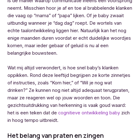
is de manier waarop communicatie ineens een voorsprong
neemt. Misschien hoor je af en toe al brabbelende klanken
die vaag op “mama” of “papa” lijken. Of je baby zwaait
uitbundig wanneer je “dag dag” roept. De wortels van
echte taalontwikkeling liggen hier. Natuurlijk kan het nog
enige maanden duren voordat er echt duidelijke woordjes
komen, maar ieder gebaar of geluid is nu al een
belangrijke bouwsteen.
Wat mij altijd verwondert, is hoe snel baby’s klanken
oppikken. Rond deze leeftijd begrijpen ze korte zinnetjes
of instructies, zoals “Kom hier,” of “Wil je nog wat
drinken?” Ze kunnen nog niet altijd adequaat terugpraten,
maar ze reageren wel op jouw woorden en toon. Die
gezichtsuitdrukking van herkenning is vaak goud waard:
het is een teken dat de
cognitieve ontwikkeling baby
zich
in hoog tempo uitbreidt.
Het belang van praten en zingen