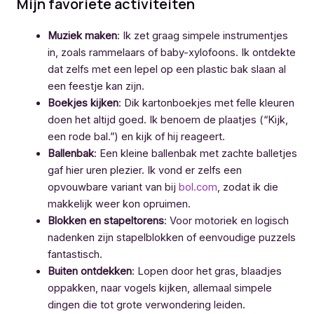
Mijn favoriete activiteiten
Muziek maken
: Ik zet graag simpele instrumentjes
in, zoals rammelaars of baby-xylofoons. Ik ontdekte
dat zelfs met een lepel op een plastic bak slaan al
een feestje kan zijn.
Boekjes kijken
: Dik kartonboekjes met felle kleuren
doen het altijd goed. Ik benoem de plaatjes (“Kijk,
een rode bal.”) en kijk of hij reageert.
Ballenbak
: Een kleine ballenbak met zachte balletjes
gaf hier uren plezier. Ik vond er zelfs een
opvouwbare variant van bij
bol.com
, zodat ik die
makkelijk weer kon opruimen.
Blokken en stapeltorens
: Voor motoriek en logisch
nadenken zijn stapelblokken of eenvoudige puzzels
fantastisch.
Buiten ontdekken
: Lopen door het gras, blaadjes
oppakken, naar vogels kijken, allemaal simpele
dingen die tot grote verwondering leiden.