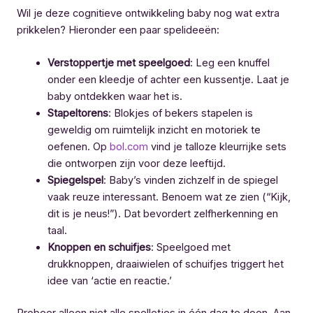
Wil je deze cognitieve ontwikkeling baby nog wat extra
prikkelen? Hieronder een paar spelideeën:
Verstoppertje met speelgoed
: Leg een knuffel
onder een kleedje of achter een kussentje. Laat je
baby ontdekken waar het is.
Stapeltorens
: Blokjes of bekers stapelen is
geweldig om ruimtelijk inzicht en motoriek te
oefenen. Op
bol.com
vind je talloze kleurrijke sets
die ontworpen zijn voor deze leeftijd.
Spiegelspel
: Baby’s vinden zichzelf in de spiegel
vaak reuze interessant. Benoem wat ze zien (“Kijk,
dit is je neus!”). Dat bevordert zelfherkenning en
taal.
Knoppen en schuifjes
: Speelgoed met
drukknoppen, draaiwielen of schuifjes triggert het
idee van ‘actie en reactie.’
Probeer alleen niet alle spelletjes in één dag te doen. Aan