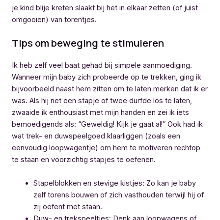
je kind blije kreten slaakt bij het in elkaar zetten (of juist
omgooien) van torentjes.
Tips om beweging te stimuleren
Ik heb zelf veel baat gehad bij simpele aanmoediging.
Wanneer mijn baby zich probeerde op te trekken, ging ik
bijvoorbeeld naast hem zitten om te laten merken dat ik er
was. Als hij net een stapje of twee durfde los te laten,
zwaaide ik enthousiast met mijn handen en zei ik iets
bemoedigends als: “Geweldig! Kijk je gaat al!” Ook had ik
wat trek- en duwspeelgoed klaarliggen (zoals een
eenvoudig loopwagentje) om hem te motiveren rechtop
te staan en voorzichtig stapjes te oefenen.
Stapelblokken en stevige kistjes: Zo kan je baby
zelf torens bouwen of zich vasthouden terwijl hij of
zij oefent met staan.
Duw- en trekspeeltjes: Denk aan loopwagens of