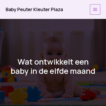
Ga
naar
Baby Peuter Kleuter Plaza
MAI
de
inhoud
MEN
Wat ontwikkelt een
baby in de elfde maand