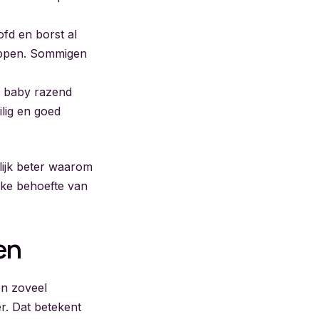
ofd en borst al
appen. Sommigen
e baby razend
ilig en goed
elijk beter waarom
ijke behoefte van
en
en zoveel
r. Dat betekent