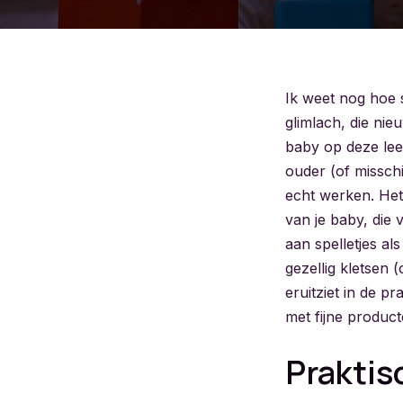
Ik weet nog hoe 
glimlach, die nieu
baby op deze leef
ouder (of missch
echt werken. Het 
van je baby, die 
aan spelletjes al
gezellig kletsen (
eruitziet in de pr
met fijne product
Praktis