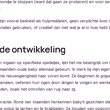
mondje te stoppen (want dat gaan ze proberen) en voor eer
.
jn vooral bedoeld als hulpmiddelen, geen verplichte kost n
riaties gebruiken, of creatief zijn met wat je al in huis hebt 
 de ontwikkeling
 ingaan op specifieke spelletjes, lijkt het me belangrijk om 
-maanden-oude baby allemaal gebeurt. Ik merk bij mijn eigen
ote nieuwsgierigheid naar voren komt. Ze beginnen te grijp
terialen, oefenen hun ogen door dingen te volgen en wer
den, zoals het omrollen van rug naar zij.
teractie: Rond vier maanden herkennen baby’s gezichten st
e volop te lachen en te brabbelen. Ze houden van oogcont