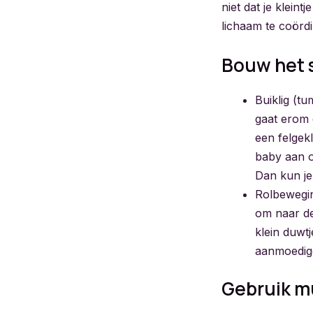
niet dat je klei
lichaam te coörd
Bouw het 
Buiklig (t
gaat erom 
een felgek
baby aan o
Dan kun je
Rolbeweging
om naar de
klein duwtj
aanmoedig
Gebruik m