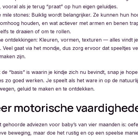
 vooral als je terug “praat” op hun eigen geluidjes.
 mile stones: Buiklig wordt belangrijker. Ze kunnen hun ho
r omhoog houden, en wat actiever met armen en benen tr
lfs te draaien of om te rollen.
e ontdekkingen: Kleuren, vormen, texturen — alles vindt j
. Veel gaat via het mondje, dus zorg ervoor dat speeltjes ve
maken zijn.
it de “basis” is waarin je kindje zich nu bevindt, snap je hop
es zo goed werken. Je speelt als het ware in op de natuurl
wegen, geluid te maken en te ontdekken.
er motorische vaardighed
 gehoorde adviezen voor baby’s van vier maanden is: oef
ieve beweging, maar doe het rustig en op een speelse manie