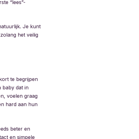
ste “lees”-
atuurlijk. Je kunt
(zolang het veilig
kort te begrijpen
 baby dat in
en, voelen graag
ken hard aan hun
eeds beter en
act en simpele