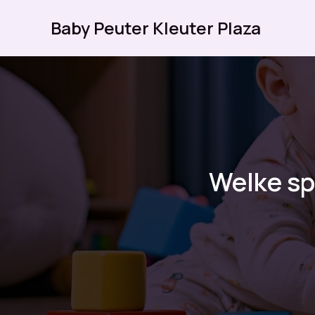
Ga
Baby Peuter Kleuter Plaza
naar
de
inhoud
Welke spe