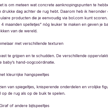
 het is om meteen wat concrete aanknopingspunten te hebb
 drukke dag achter de rug hebt. Daarom heb ik hieronder ee
laire producten die je eenvoudig via bol.com kunt scoren.
4 maanden spelletjes” nóg leuker te maken en geven je ba
dekken van de wereld.
melaar met verschillende texturen
vast te grijpen en te schudden. De verschillende oppervlakt
 je baby’s hand-oogcoördinatie.
et kleurrijke hangspeeltjes
ien van spiegeltjes, knisperende onderdelen en vrolijke fig
 op de rug als op de buik te spelen.
iraf of andere bijtspeeltjes