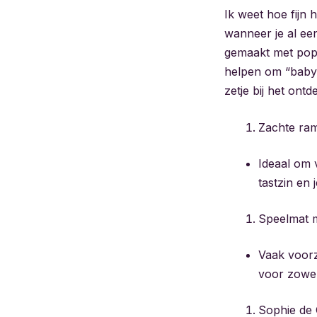
Ik weet hoe fijn
wanneer je al een
gemaakt met popu
helpen om “baby 
zetje bij het ont
Zachte ram
Ideaal om 
tastzin en
Speelmat m
Vaak voorz
voor zowel
Sophie de G