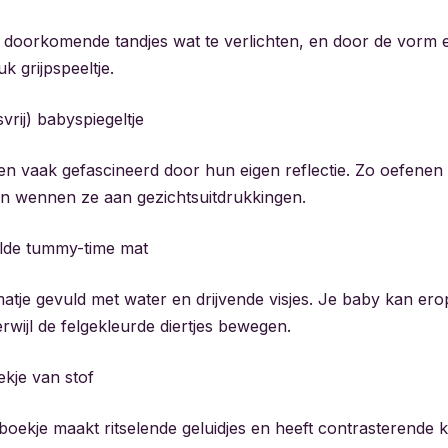
doorkomende tandjes wat te verlichten, en door de vorm en
k grijpspeeltje.
vrij) babyspiegeltje
en vaak gefascineerd door hun eigen reflectie. Zo oefenen 
 en wennen ze aan gezichtsuitdrukkingen.
lde tummy-time mat
matje gevuld met water en drijvende visjes. Je baby kan er
erwijl de felgekleurde diertjes bewegen.
ekje van stof
 boekje maakt ritselende geluidjes en heeft contrasterende k