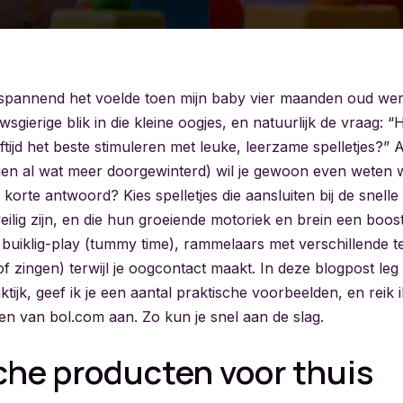
spannend het voelde toen mijn baby vier maanden oud werd.
wsgierige blik in die kleine oogjes, en natuurlijk de vraag: “
tijd het beste stimuleren met leuke, leerzame spelletjes?” 
ien al wat meer doorgewinterd) wil je gewoon even weten we
korte antwoord? Kies spelletjes die aansluiten bij de snell
veilig zijn, en die hun groeiende motoriek en brein een boo
s buiklig-play (tummy time), rammelaars met verschillende 
of zingen) terwijl je oogcontact maakt. In deze blogpost leg i
aktijk, geef ik je een aantal praktische voorbeelden, en reik i
en van bol.com aan. Zo kun je snel aan de slag.
che producten voor thuis