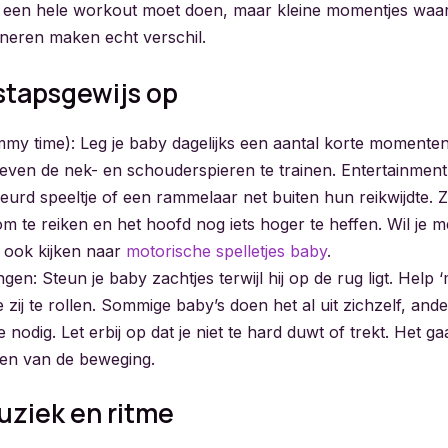
ntje een hele workout moet doen, maar kleine momentjes waa
ineren maken echt verschil.
stapsgewijs op
ummy time): Leg je baby dagelijks een aantal korte momenten
even de nek- en schouderspieren te trainen. Entertainment
leurd speeltje of een rammelaar net buiten hun reikwijdte. Z
m te reiken en het hoofd nog iets hoger te heffen. Wil je me
 ook kijken naar
motorische spelletjes baby
.
en: Steun je baby zachtjes terwijl hij op de rug ligt. Help ‘
 zij te rollen. Sommige baby’s doen het al uit zichzelf, an
e nodig. Let erbij op dat je niet te hard duwt of trekt. Het g
en van de beweging.
uziek en ritme