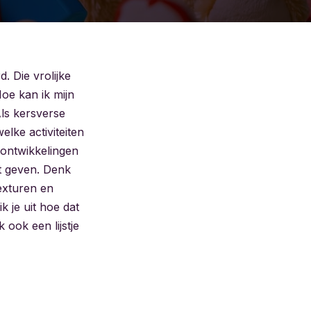
 Die vrolijke
Hoe kan ik mijn
Als kersverse
lke activiteiten
e ontwikkelingen
st geven. Denk
texturen en
k je uit hoe dat
k ook een lijstje