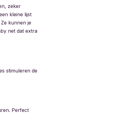
en, zeker
n kleine lijst
 Ze kunnen je
by net dat extra
es stimuleren de
uren. Perfect