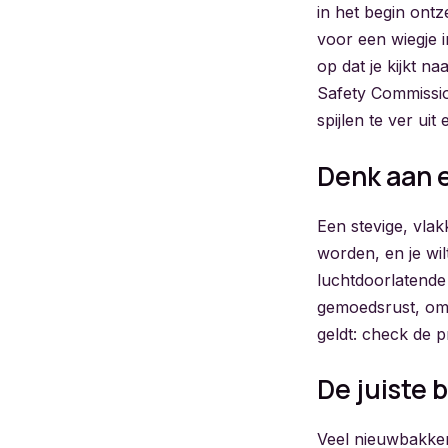
in het begin ontz
voor een wiegje i
op dat je kijkt n
Safety Commissio
spijlen te ver ui
Denk aan 
Een stevige, vla
worden, en je wi
luchtdoorlatende
gemoedsrust, omda
geldt: check de p
De juiste
Veel nieuwbakken 