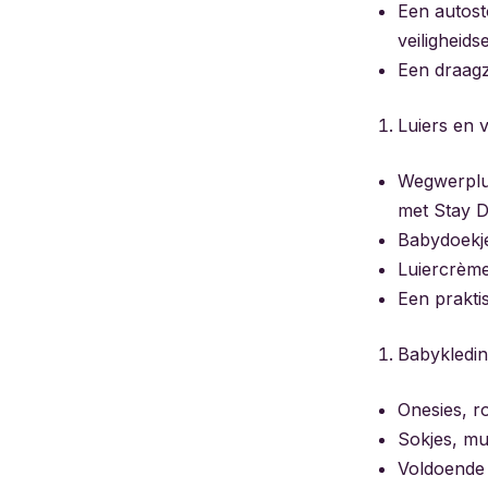
Een autosto
veiligheids
Een draagz
Luiers en 
Wegwerplui
met Stay D
Babydoekje
Luiercrème 
Een praktis
Babykleding
Onesies, ro
Sokjes, mu
Voldoende 