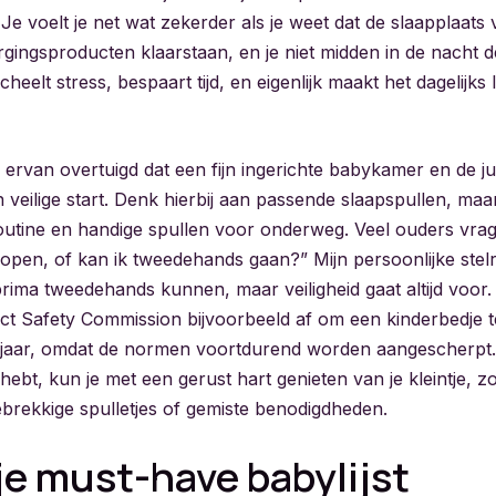
e voelt je net wat zekerder als je weet dat de slaapplaats ve
ingsproducten klaarstaan, en je niet midden in de nacht de
scheelt stress, bespaart tijd, en eigenlijk maakt het dagelij
ervan overtuigd dat een fijn ingerichte babykamer en de jui
 veilige start. Denk hierbij aan passende slaapspullen, ma
utine en handige spullen voor onderweg. Veel ouders vrag
open, of kan ik tweedehands gaan?” Mijn persoonlijke stelre
ima tweedehands kunnen, maar veiligheid gaat altijd voor. 
 Safety Commission bijvoorbeeld af om een kinderbedje t
n jaar, omdat de normen voortdurend worden aangescherpt. 
hebt, kun je met een gerust hart genieten van je kleintje, 
brekkige spulletjes of gemiste benodigdheden.
je must-have babylijst