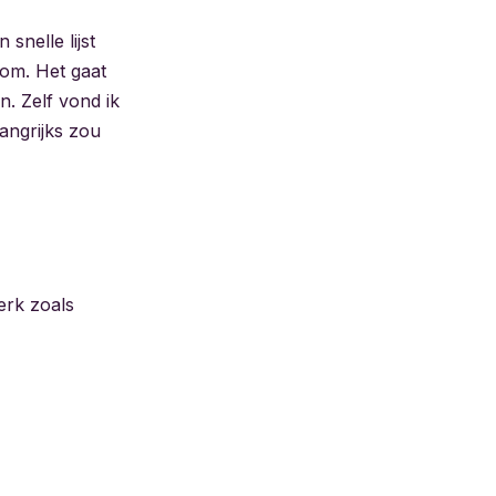
snelle lijst
com. Het gaat
n. Zelf vond ik
langrijks zou
erk zoals