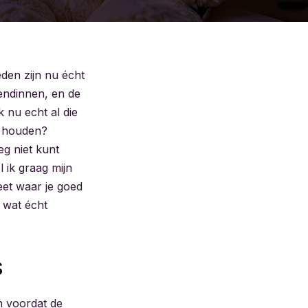
den zijn nu écht
endinnen, en de
k nu echt al die
r houden?
eg niet kunt
 ik graag mijn
eet waar je goed
 wat écht
s
en voordat de