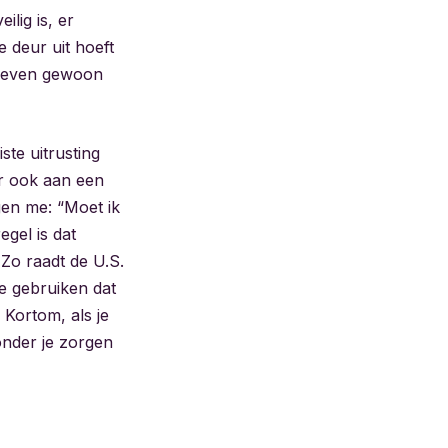
ilig is, er
 deur uit hoeft
ks leven gewoon
ste uitrusting
ar ook aan een
en me: “Moet ik
gel is dat
Zo raadt de U.S.
e gebruiken dat
Kortom, als je
zonder je zorgen