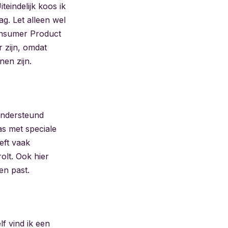
teindelijk koos ik
g. Let alleen wel
Consumer Product
 zijn, omdat
nen zijn.
ondersteund
s met speciale
eft vaak
olt. Ook hier
en past.
f vind ik een