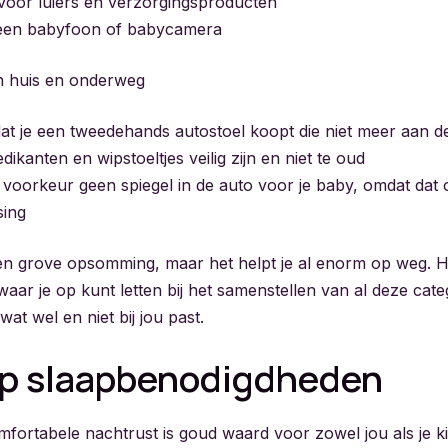
voor luiers en verzorgingsproducten
 een babyfoon of babycamera
 in huis en onderweg
t je een tweedehands autostoel koopt die niet meer aan d
dikanten en wipstoeltjes veilig zijn en niet te oud
 voorkeur geen spiegel in de auto voor je baby, omdat dat o
sing
 een grove opsomming, maar het helpt je al enorm op weg. H
l waar je op kunt letten bij het samenstellen van al deze cat
wat wel en niet bij jou past.
op slaapbenodigdheden
mfortabele nachtrust is goud waard voor zowel jou als je ki