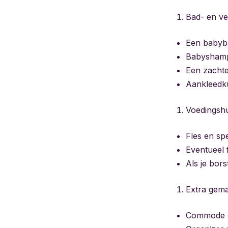
Bad- en ve
Een babyb
Babyshampo
Een zacht
Aankleedk
Voedingsh
Fles en spe
Eventueel f
Als je bors
Extra gem
Commode of