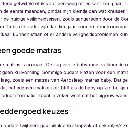
ettend getwijfeld of ik voor een wieg of ledikant zou gaan. Ui
n de eerste maanden, omdat mijn kleintje dan wat knusser la
aar de huidige veiligheidseisen, zoals aangeraden door de 
n. Cribs die ouder zijn dan tien jaar kunnen onbetrouwbaar
t elkaar kunnen staan of er andere veiligheidsproblemen kun
een goede matras
kke matras is cruciaal. De rug van je baby moet voldoende 
lt geen kuilvorming. Sommige ouders kiezen voor een matra
 laag, zoals een matras van Aerosleep matras baby. Dat ge
t het ademen makkelijker blijft als de baby op zijn buikje r
roductinformatie, zodat je zeker weet dat het bij jouw wens
 beddengoed keuzes
ouders twijfelen: gebruik ik een slaapzak of dekentjes? Zel