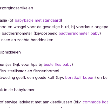
rzorgingsartikelen
adje (of
babybadje met standaard
)
o en wasgel voor de gevoelige huid, bij voorkeur ongep
e badthermometer (bijvoorbeeld
badthermometer baby
)
ussen en zachte handdoeken
ulpmiddelen
entjes (kijk voor tips bij
beste fles baby
)
les-sterilisator en flessenborstel
tvoeding geeft: een goede kolf (bijv.
borstkolf kopen
) en b
ak in de babykamer
 stevige ladekast met aankleedkussen (bijv.
commode ko