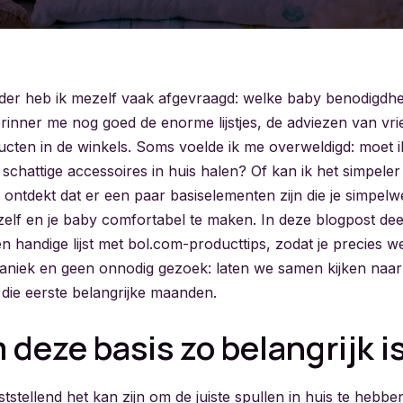
der heb ik mezelf vaak afgevraagd: welke baby benodigdhe
rinner me nog goed de enorme lijstjes, de adviezen van vri
ducten in de winkels. Soms voelde ik me overweldigd: moet i
 schattige accessoires in huis halen? Of kan ik het simpele
ik ontdekt dat er een paar basiselementen zijn die je simpelw
elf en je baby comfortabel te maken. In deze blogpost deel
en handige lijst met bol.com-producttips, zodat je precies w
aniek en geen onnodig gezoek: laten we samen kijken naar
 die eerste belangrijke maanden.
deze basis zo belangrijk i
tstellend het kan zijn om de juiste spullen in huis te hebb