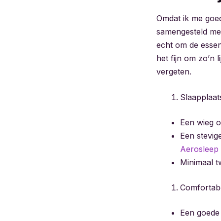
Omdat ik me goed 
samengesteld met
echt om de essent
het fijn om zo’n l
vergeten.
Slaapplaat
Een wieg o
Een stevig
Aerosleep
Minimaal t
Comfortab
Een goede