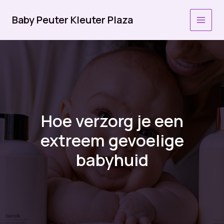
Ga
naar
Baby Peuter Kleuter Plaza
MAI
de
inhoud
MEN
Hoe verzorg je een
extreem gevoelige
babyhuid