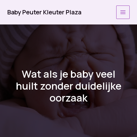
Ga
naar
Baby Peuter Kleuter Plaza
MAI
de
inhoud
MEN
Wat als je baby veel
huilt zonder duidelijke
oorzaak