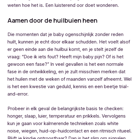
weten hoe het is. Een luisterend oor doet wonderen.
Aamen door de huilbuien heen
Die momenten dat je baby ogenschijnlijk zonder reden
huilt, kunnen je echt door elkaar schudden. Het voelt alsof
er geen einde aan die huilbui komt, en je stelt jezelf de
vraag: “Doe ik iets fout? Heeft mijn baby pijn? Of is het
gewoon een fase?” In veel gevallen is het een normale
fase in de ontwikkeling, en je zult misschien merken dat
het huilen met de weken of maanden vanzelf afneemt. Wel
is het een kwestie van geduld, kennis en een beetje trial-
and-error.
Probeer in elk geval de belangrijkste basis te checken:
honger, slaap, luier, temperatuur en prikkels. Vervolgens
kun je gaan voor kalmerende technieken zoals white
noise, wiegen, huid-op-huidcontact en een ritmisch ritueel.
Blijft je kindje ontroostbaar? Dan is het slim om signalen