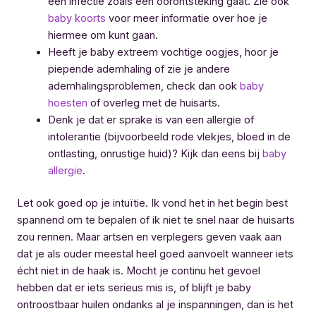
een infectie zoals een oorontsteking gaat. Zie ook
baby koorts
voor meer informatie over hoe je
hiermee om kunt gaan.
Heeft je baby extreem vochtige oogjes, hoor je
piepende ademhaling of zie je andere
ademhalingsproblemen, check dan ook
baby
hoesten
of overleg met de huisarts.
Denk je dat er sprake is van een allergie of
intolerantie (bijvoorbeeld rode vlekjes, bloed in de
ontlasting, onrustige huid)? Kijk dan eens bij
baby
allergie
.
Let ook goed op je intuïtie. Ik vond het in het begin best
spannend om te bepalen of ik niet te snel naar de huisarts
zou rennen. Maar artsen en verplegers geven vaak aan
dat je als ouder meestal heel goed aanvoelt wanneer iets
écht niet in de haak is. Mocht je continu het gevoel
hebben dat er iets serieus mis is, of blijft je baby
ontroostbaar huilen ondanks al je inspanningen, dan is het