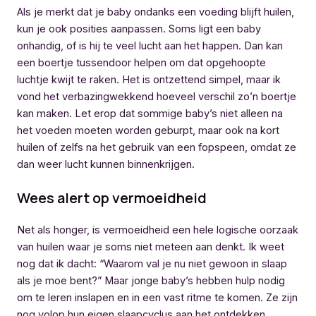
Als je merkt dat je baby ondanks een voeding blijft huilen,
kun je ook posities aanpassen. Soms ligt een baby
onhandig, of is hij te veel lucht aan het happen. Dan kan
een boertje tussendoor helpen om dat opgehoopte
luchtje kwijt te raken. Het is ontzettend simpel, maar ik
vond het verbazingwekkend hoeveel verschil zo’n boertje
kan maken. Let erop dat sommige baby’s niet alleen na
het voeden moeten worden geburpt, maar ook na kort
huilen of zelfs na het gebruik van een fopspeen, omdat ze
dan weer lucht kunnen binnenkrijgen.
Wees alert op vermoeidheid
Net als honger, is vermoeidheid een hele logische oorzaak
van huilen waar je soms niet meteen aan denkt. Ik weet
nog dat ik dacht: “Waarom val je nu niet gewoon in slaap
als je moe bent?” Maar jonge baby’s hebben hulp nodig
om te leren inslapen en in een vast ritme te komen. Ze zijn
nog volop hun eigen slaapcyclus aan het ontdekken.