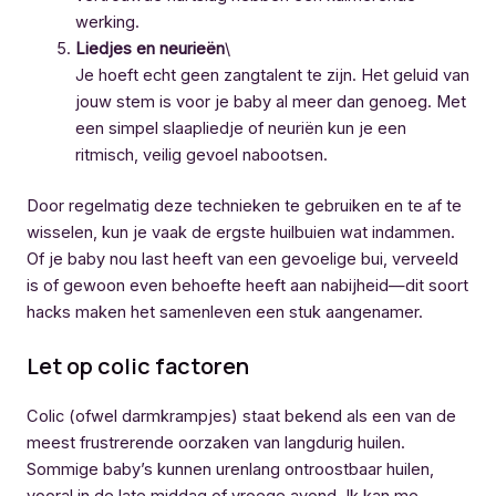
werking.
Liedjes en neurieën
\
Je hoeft echt geen zangtalent te zijn. Het geluid van
jouw stem is voor je baby al meer dan genoeg. Met
een simpel slaapliedje of neuriën kun je een
ritmisch, veilig gevoel nabootsen.
Door regelmatig deze technieken te gebruiken en te af te
wisselen, kun je vaak de ergste huilbuien wat indammen.
Of je baby nou last heeft van een gevoelige bui, verveeld
is of gewoon even behoefte heeft aan nabijheid—dit soort
hacks maken het samenleven een stuk aangenamer.
Let op colic factoren
Colic (ofwel darmkrampjes) staat bekend als een van de
meest frustrerende oorzaken van langdurig huilen.
Sommige baby’s kunnen urenlang ontroostbaar huilen,
vooral in de late middag of vroege avond. Ik kan me