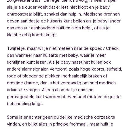
zorgwekkend is?” De regel die ik nu volg, is heel simpel:
als je als ouder voelt dat er iets niet klopt en je baby
ontroostbaar blijft, schakel dan hulp in. Medische bronnen
geven aan dat je de huisarts kunt bellen als je baby langer
dan een uur aanhoudend huilt en niets helpt, of als je
kleintje erbij koorts krijgt.
Twijfel je, maar wil je niet meteen naar de spoed? Check
dan wanneer naar huisarts met baby, waar je meer
richtlijnen kunt lezen. Als je baby naast het huilen ook
andere alarmsignalen vertoont, zoals hoge koorts, sufheid,
rode of bloederige plekken, herhaaldelijk braken of
ernstige diarree, dan is het verstandig om snel medisch
advies te vragen. Alleen al omdat je dan snel
gerustgesteld kunt worden of eventueel meteen de juiste
behandeling krijgt.
Soms is er echter geen duidelijke medische oorzaak te
vinden, en blijkt alles in principe ‘normaal’, maar huilt je