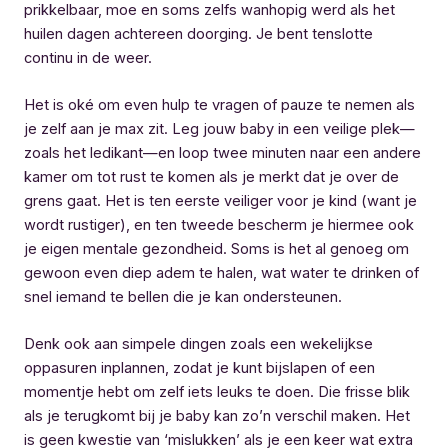
prikkelbaar, moe en soms zelfs wanhopig werd als het
huilen dagen achtereen doorging. Je bent tenslotte
continu in de weer.
Het is oké om even hulp te vragen of pauze te nemen als
je zelf aan je max zit. Leg jouw baby in een veilige plek—
zoals het ledikant—en loop twee minuten naar een andere
kamer om tot rust te komen als je merkt dat je over de
grens gaat. Het is ten eerste veiliger voor je kind (want je
wordt rustiger), en ten tweede bescherm je hiermee ook
je eigen mentale gezondheid. Soms is het al genoeg om
gewoon even diep adem te halen, wat water te drinken of
snel iemand te bellen die je kan ondersteunen.
Denk ook aan simpele dingen zoals een wekelijkse
oppasuren inplannen, zodat je kunt bijslapen of een
momentje hebt om zelf iets leuks te doen. Die frisse blik
als je terugkomt bij je baby kan zo’n verschil maken. Het
is geen kwestie van ‘mislukken’ als je een keer wat extra