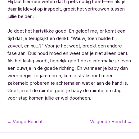
Hij laat hiermee weten dat hij iets nodig heeft—en als je
daar liefdevol op inspeelt, groeit het vertrouwen tussen
jullie beiden.
Je doet het hartstikke goed. En geloof me, er komt een
tijd dat je terugkijkt en denkt: “Wauw, toen huilde hij
zoveel, en nu…?” Voor je het weet, breekt een andere
fase aan. Dus houd moed en weet dat je niet alleen bent.
Als het lastig wordt, hopelijk geeft deze informatie je even
een duwtje in de goede richting. En wanneer je baby dan
weer begint te jammeren, kun je straks met meer
zekerheid proberen te achterhalen wat er aan de hand is.
Geef jezelf de ruimte, geef je baby de ruimte, en stap
voor stap komen jullie er wel doorheen.
Bericht
←
Vorige Bericht
Volgende Bericht
→
navigatie