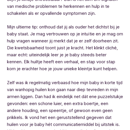
van medische problemen te herkennen en hulp in te
schakelen als er opvallende symptomen zijn.
Mijn ultieme tip: onthoud dat jij als ouder het dichtst bij je
baby staat. Je mag vertrouwen op je intuïtie en je mag om
hulp vragen wanneer jij merkt dat je er zelf doorheen zit.
Die kwetsbaarheid toont juist je kracht. Het klinkt cliché,
maar echt: uiteindelijk leer je je baby steeds beter
kennen. Elk huiltje heeft een verhaal, en stap voor stap
kom je erachter hoe je jouw unieke kleintje kunt helpen.
Zelf was ik regelmatig verbaasd hoe mijn baby in korte tijd
van wanhopig huilen kon gaan naar diep tevreden in mijn
armen liggen. Dan had ik eindelijk net dát ene puzzelstukje
gevonden: een schone luier, een extra boertje, een
andere houding, een speentje, of gewoon even geen
prikkels. Ik vond het een geruststellend gegeven dat
huilen voor je baby hét communicatiemiddel bij uitstek is.