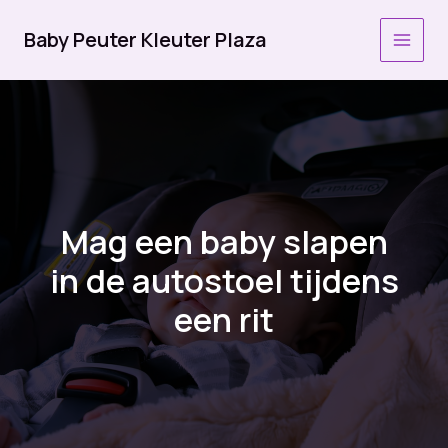
Ga
naar
Baby Peuter Kleuter Plaza
MAI
de
inhoud
MEN
Mag een baby slapen
in de autostoel tijdens
een rit