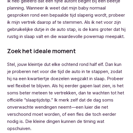
Ik heb geleerd dat een fijne autorit begint bij een beetje
planning. Wanneer ik weet dat mijn baby normaal
gesproken rond een bepaalde tijd slaperig wordt, probeer
ik mijn vertrek daarop af te stemmen. Als ik net voor zijn
gebruikelijke dutje in de auto stap, is de kans groter dat hij
rustig in slaap valt en die waardevolle powernap meepakt.
Zoek het ideale moment
Stel, jouw kleintje dut elke ochtend rond half elf. Dan kun
je proberen net voor die tijd de auto in te stappen, zodat
hij na een kwartiertje doezelen wegzakt in slaap. Probeer
wel flexibel te blijven. Als hij eerder gapen laat zien, is het
soms beter meteen te vertrekken, dan te wachten tot het
officiële “slaaptijdstip.” Ik merk zelf dat de dag soms
onverwachte wendingen neemt—een luier die net
verschoond moet worden, of een fles die toch eerder
nodig is. Die kleine dingen kunnen de timing wat
opschuiven.