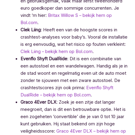
en gebruiksgemak, vaak maar liefst tweehonderd
euro goedkoper dan sommige concurrenten. Je
vindt ‘m hier:
Britax Willow S – bekijk hem op
Bol.com
.
Clek Liing
: Heeft een van de hoogste scores in
crashtest-analyses voor baby’s. Vooral de installatie
is erg eenvoudig, wat het risico op fouten verkleint:
Clek Liing – bekijk hem op Bol.com
.
Evenflo Shyft DualRide
: Dit is een combinatie van
een autostoel en een wandelwagen. Handig als je in
de stad woont en regelmatig even uit de auto moet
zonder te sjouwen met een zware autostoel. De
crashtestscores zijn ook prima:
Evenflo Shyft
DualRide – bekijk hem op Bol.com
.
Graco 4Ever DLX
: Zoek je een zitje dat langer
meegroeit, dan is dit een betrouwbare optie. Het is
een zogeheten ‘convertible’ die je van 0 tot 10 jaar
kunt gebruiken. Hij staat bekend om zijn hoge
veiligheidsscore:
Graco 4Ever DLX – bekijk hem op