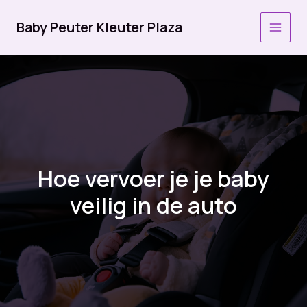
Ga
naar
Baby Peuter Kleuter Plaza
MAI
de
inhoud
MEN
Hoe vervoer je je baby
veilig in de auto