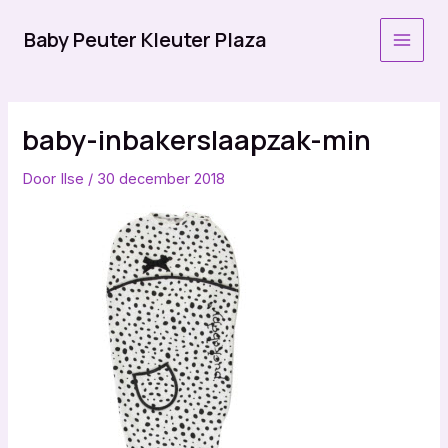
Ga
naar
Baby Peuter Kleuter Plaza
MAI
de
inhoud
MEN
baby-inbakerslaapzak-min
Door
Ilse
/
30 december 2018