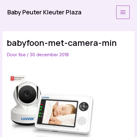
Ga
naar
Baby Peuter Kleuter Plaza
MAI
de
inhoud
MEN
babyfoon-met-camera-min
Door
Ilse
/
30 december 2018