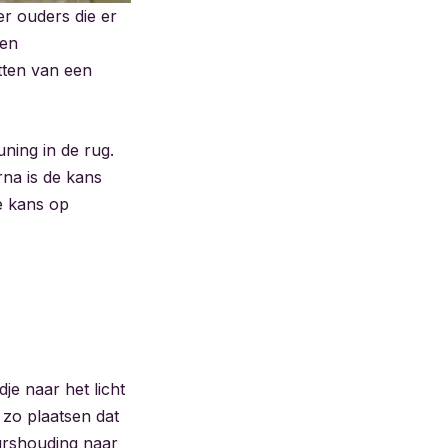
er ouders die er
een
tten van een
ning in de rug.
rna is de kans
de kans op
je naar het licht
 zo plaatsen dat
urshouding naar