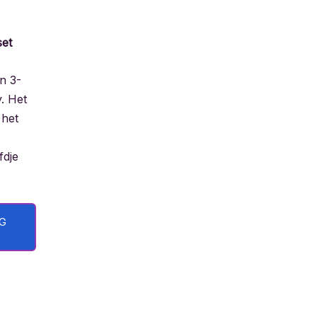
set
en 3-
. Het
 het
fdje
NG