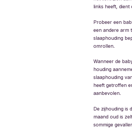
links heeft, dient
Probeer een baby
een andere arm t
slaaphouding bep
omrollen.
Wanneer de baby h
houding aannemen
slaaphouding van
heeft getroffen e
aanbevolen.
De zijhouding is
maand oud is zelf
sommige gevallen