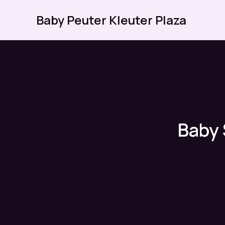
Ga
Baby Peuter Kleuter Plaza
naar
de
inhoud
Baby 