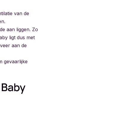
ilatie van de
en.
de aan liggen. Zo
by ligt dus met
eveer aan de
m gevaarlijke
 Baby