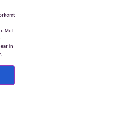
orkomt
n. Met
e
aar in
w.