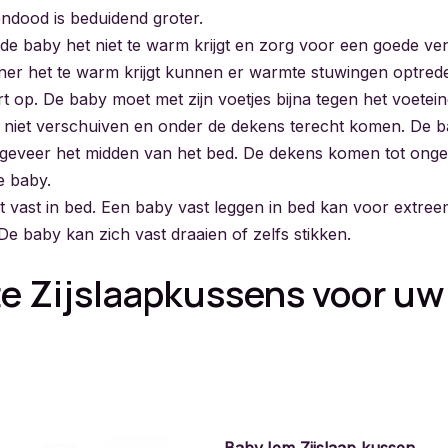
ndood is beduidend groter.
de baby het niet te warm krijgt en zorg voor een goede vent
r het te warm krijgt kunnen er warmte stuwingen optred
t op. De baby moet met zijn voetjes bijna tegen het voetein
 niet verschuiven en onder de dekens terecht komen. De ba
ongeveer het midden van het bed. De dekens komen tot ong
e baby.
t vast in bed. Een baby vast leggen in bed kan voor extree
 De baby kan zich vast draaien of zelfs stikken.
e Zijslaapkussens voor uw
BabyJem Zijslaap kussen