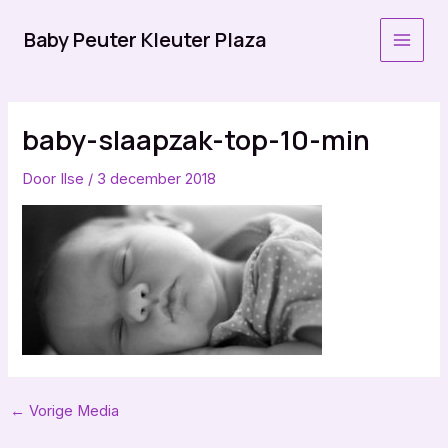
Ga
naar
Baby Peuter Kleuter Plaza
MAI
de
inhoud
MEN
baby-slaapzak-top-10-min
Door
Ilse
/
3 december 2018
Bericht
←
Vorige Media
navigatie