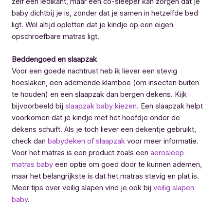
zelf een ledikant, maar een co-sleeper kan zorgen dat je
baby dichtbij je is, zonder dat je samen in hetzelfde bed
ligt. Wel altijd opletten dat je kindje op een eigen
opschroefbare matras ligt.
Beddengoed en slaapzak
Voor een goede nachtrust heb ik liever een stevig
hoeslaken, een ademende klamboe (om insecten buiten
te houden) en een slaapzak dan bergen dekens. Kijk
bijvoorbeeld bij
slaapzak baby kiezen
. Een slaapzak helpt
voorkomen dat je kindje met het hoofdje onder de
dekens schuift. Als je toch liever een dekentje gebruikt,
check dan
babydeken of slaapzak
voor meer informatie.
Voor het matras is een product zoals een
aerosleep
matras baby
een optie om goed door te kunnen ademen,
maar het belangrijkste is dat het matras stevig en plat is.
Meer tips over veilig slapen vind je ook bij
veilig slapen
baby
.