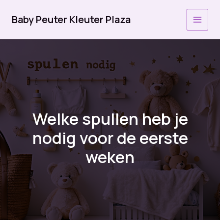
Ga
naar
Baby Peuter Kleuter Plaza
MAI
de
inhoud
MEN
Welke spullen heb je
nodig voor de eerste
weken