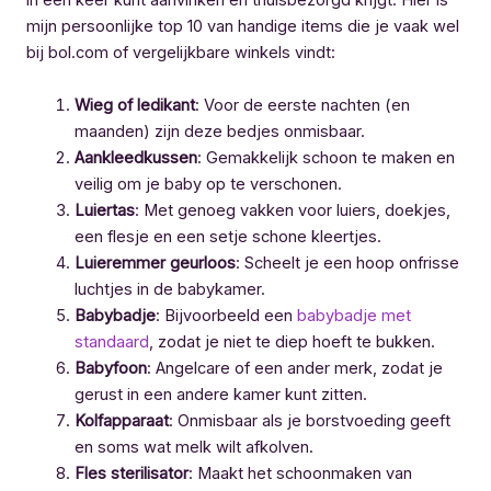
in één keer kunt aanvinken en thuisbezorgd krijgt. Hier is
mijn persoonlijke top 10 van handige items die je vaak wel
bij bol.com of vergelijkbare winkels vindt:
Wieg of ledikant
: Voor de eerste nachten (en
maanden) zijn deze bedjes onmisbaar.
Aankleedkussen
: Gemakkelijk schoon te maken en
veilig om je baby op te verschonen.
Luiertas
: Met genoeg vakken voor luiers, doekjes,
een flesje en een setje schone kleertjes.
Luieremmer geurloos
: Scheelt je een hoop onfrisse
luchtjes in de babykamer.
Babybadje
: Bijvoorbeeld een
babybadje met
standaard
, zodat je niet te diep hoeft te bukken.
Babyfoon
: Angelcare of een ander merk, zodat je
gerust in een andere kamer kunt zitten.
Kolfapparaat
: Onmisbaar als je borstvoeding geeft
en soms wat melk wilt afkolven.
Fles sterilisator
: Maakt het schoonmaken van