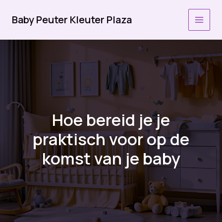
Ga
naar
Baby Peuter Kleuter Plaza
MAI
de
inhoud
MEN
Hoe bereid je je
praktisch voor op de
komst van je baby