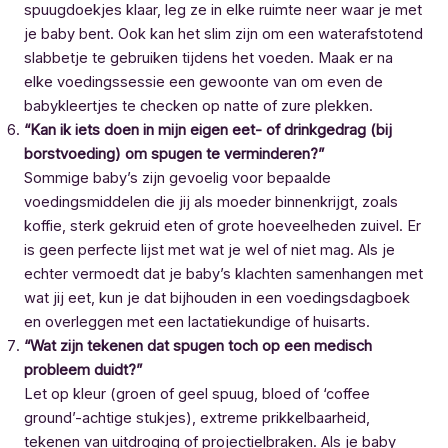
spuugdoekjes klaar, leg ze in elke ruimte neer waar je met
je baby bent. Ook kan het slim zijn om een waterafstotend
slabbetje te gebruiken tijdens het voeden. Maak er na
elke voedingssessie een gewoonte van om even de
babykleertjes te checken op natte of zure plekken.
“Kan ik iets doen in mijn eigen eet- of drinkgedrag (bij
borstvoeding) om spugen te verminderen?”
Sommige baby’s zijn gevoelig voor bepaalde
voedingsmiddelen die jij als moeder binnenkrijgt, zoals
koffie, sterk gekruid eten of grote hoeveelheden zuivel. Er
is geen perfecte lijst met wat je wel of niet mag. Als je
echter vermoedt dat je baby’s klachten samenhangen met
wat jij eet, kun je dat bijhouden in een voedingsdagboek
en overleggen met een lactatiekundige of huisarts.
“Wat zijn tekenen dat spugen toch op een medisch
probleem duidt?”
Let op kleur (groen of geel spuug, bloed of ‘coffee
ground’-achtige stukjes), extreme prikkelbaarheid,
tekenen van uitdroging of projectielbraken. Als je baby