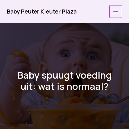
Ga
naar
Baby Peuter Kleuter Plaza
MAI
de
inhoud
MEN
Baby spuugt voeding
uit: wat is normaal?