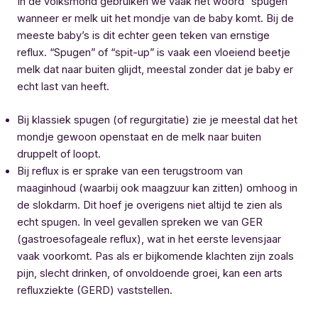
In de volksmond gebruiken we vaak het woord “spugen”
wanneer er melk uit het mondje van de baby komt. Bij de
meeste baby’s is dit echter geen teken van ernstige
reflux. “Spugen” of “spit-up” is vaak een vloeiend beetje
melk dat naar buiten glijdt, meestal zonder dat je baby er
echt last van heeft.
Bij klassiek spugen (of regurgitatie) zie je meestal dat het
mondje gewoon openstaat en de melk naar buiten
druppelt of loopt.
Bij reflux is er sprake van een terugstroom van
maaginhoud (waarbij ook maagzuur kan zitten) omhoog in
de slokdarm. Dit hoef je overigens niet altijd te zien als
echt spugen. In veel gevallen spreken we van GER
(gastroesofageale reflux), wat in het eerste levensjaar
vaak voorkomt. Pas als er bijkomende klachten zijn zoals
pijn, slecht drinken, of onvoldoende groei, kan een arts
refluxziekte (GERD) vaststellen.