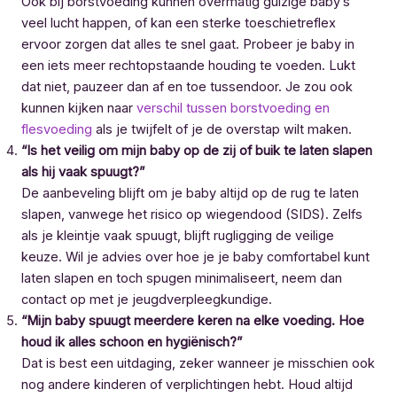
Ook bij borstvoeding kunnen overmatig gulzige baby’s
veel lucht happen, of kan een sterke toeschietreflex
ervoor zorgen dat alles te snel gaat. Probeer je baby in
een iets meer rechtopstaande houding te voeden. Lukt
dat niet, pauzeer dan af en toe tussendoor. Je zou ook
kunnen kijken naar
verschil tussen borstvoeding en
flesvoeding
als je twijfelt of je de overstap wilt maken.
“Is het veilig om mijn baby op de zij of buik te laten slapen
als hij vaak spuugt?”
De aanbeveling blijft om je baby altijd op de rug te laten
slapen, vanwege het risico op wiegendood (SIDS). Zelfs
als je kleintje vaak spuugt, blijft rugligging de veilige
keuze. Wil je advies over hoe je je baby comfortabel kunt
laten slapen en toch spugen minimaliseert, neem dan
contact op met je jeugdverpleegkundige.
“Mijn baby spuugt meerdere keren na elke voeding. Hoe
houd ik alles schoon en hygiënisch?”
Dat is best een uitdaging, zeker wanneer je misschien ook
nog andere kinderen of verplichtingen hebt. Houd altijd