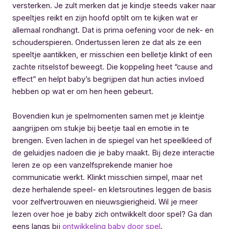
versterken. Je zult merken dat je kindje steeds vaker naar
speeltjes reikt en zijn hoofd optilt om te kijken wat er
allemaal rondhangt. Dat is prima oefening voor de nek- en
schouderspieren. Ondertussen leren ze dat als ze een
speeltje aantikken, er misschien een belletje klinkt of een
zachte ritselstof beweegt. Die koppeling heet “cause and
effect” en helpt baby’s begrijpen dat hun acties invloed
hebben op wat er om hen heen gebeurt.
Bovendien kun je spelmomenten samen met je kleintje
aangrijpen om stukje bij beetje taal en emotie in te
brengen. Even lachen in de spiegel van het speelkleed of
de geluidjes nadoen die je baby maakt. Bij deze interactie
leren ze op een vanzelfsprekende manier hoe
communicatie werkt. Klinkt misschien simpel, maar net
deze herhalende speel- en kletsroutines leggen de basis
voor zelfvertrouwen en nieuwsgierigheid. Wil je meer
lezen over hoe je baby zich ontwikkelt door spel? Ga dan
eens langs bij
ontwikkeling baby door spel
.