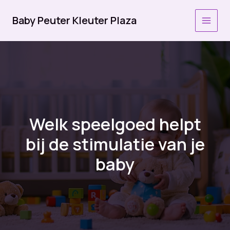
Ga
naar
Baby Peuter Kleuter Plaza
MAI
de
inhoud
MEN
Welk speelgoed helpt
bij de stimulatie van je
baby