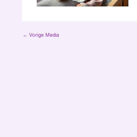
Bericht
←
Vorige Media
navigatie