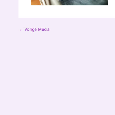
Bericht
←
Vorige Media
navigatie