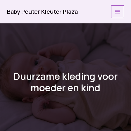
Ga
naar
Baby Peuter Kleuter Plaza
MAI
de
inhoud
MEN
Duurzame kleding voor
moeder en kind