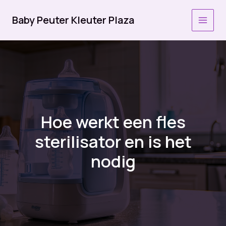
Ga
naar
Baby Peuter Kleuter Plaza
MAI
de
inhoud
MEN
Hoe werkt een fles
sterilisator en is het
nodig