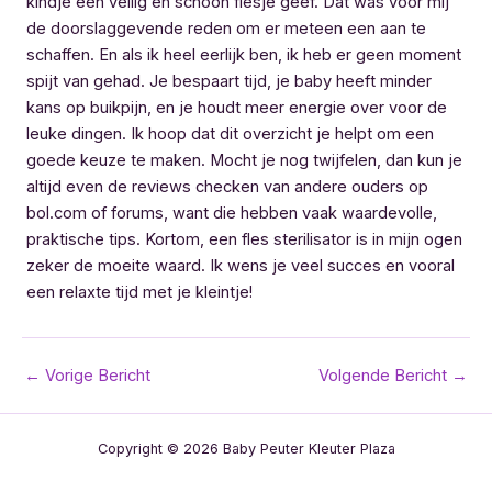
kindje een veilig en schoon flesje geef. Dat was voor mij
de doorslaggevende reden om er meteen een aan te
schaffen. En als ik heel eerlijk ben, ik heb er geen moment
spijt van gehad. Je bespaart tijd, je baby heeft minder
kans op buikpijn, en je houdt meer energie over voor de
leuke dingen. Ik hoop dat dit overzicht je helpt om een
goede keuze te maken. Mocht je nog twijfelen, dan kun je
altijd even de reviews checken van andere ouders op
bol.com of forums, want die hebben vaak waardevolle,
praktische tips. Kortom, een fles sterilisator is in mijn ogen
zeker de moeite waard. Ik wens je veel succes en vooral
een relaxte tijd met je kleintje!
Bericht
←
Vorige Bericht
Volgende Bericht
→
navigatie
Copyright © 2026 Baby Peuter Kleuter Plaza