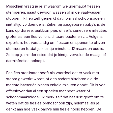
Misschien vraag je je af waarom we überhaupt flessen
steriliseren, naast gewoon wassen of in de vaatwasser
stoppen. Ik heb zelf gemerkt dat normaal schoonspoelen
niet altijd voldoende is. Zeker bij pasgeboren baby’s is de
kans op diarree, buikkrampjes of zelfs serieuzere infecties
groter als een fles vol onzichtbare bacteriën zit. Volgens
experts is het verstandig om flessen en spenen te blijven
steriliseren totdat je kleintje minstens 12 maanden oud is.
Zo loop je minder risico dat je kindje vervelende maag- of
darminfecties oploopt.
Een fles sterilisator heeft als voordeel dat er vaak met
stoom gewerkt wordt, of een andere hittebron die de
meeste bacteriën binnen enkele minuten doodt. Dit is veel
effectiever dan alleen spoelen met heet water of
schoonmaakmiddel. Ik merk zelf dat het rust geeft om te
weten dat de flesjes brandschoon zijn, helemaal als je
denkt aan hoe vaak baby’s hun flesje nodig hebben. De