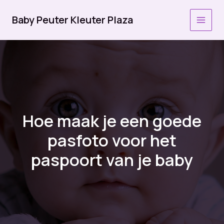
Ga
naar
Baby Peuter Kleuter Plaza
MAI
de
inhoud
MEN
Hoe maak je een goede
pasfoto voor het
paspoort van je baby