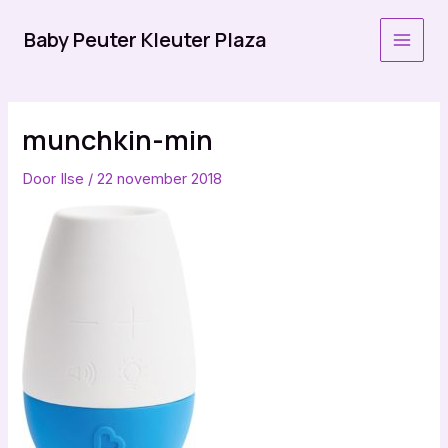
Ga
naar
Baby Peuter Kleuter Plaza
MAI
de
inhoud
MEN
munchkin-min
Door
Ilse
/
22 november 2018