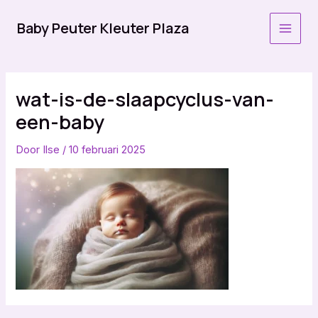
Ga
naar
Baby Peuter Kleuter Plaza
MAI
de
inhoud
MEN
wat-is-de-slaapcyclus-van-
een-baby
Door
Ilse
/
10 februari 2025