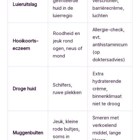
geïrriteerde
verschonen,
Luieruitslag
huid in de
barrièrecrème,
luierregio
luchten
Allergie-check,
Roodheid en
evt.
Hooikoorts-
jeuk rond
antihistaminicum
eczeem
ogen, neus of
(op
mond
doktersadvies)
Extra
hydraterende
Schilfers,
Droge huid
crème,
ruwe plekken
binnenklimaat
niet te droog
Smeren met
Jeuk, kleine
verkoelend
rode bultjes,
Muggenbulten
middel, lange
soms in