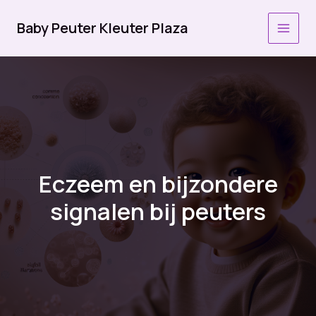
Ga
naar
Baby Peuter Kleuter Plaza
MAI
de
inhoud
MEN
Eczeem en bijzondere
signalen bij peuters