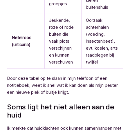
kleren
groepjes
buitenshuis
Jeukende,
Oorzaak
roze of rode
achterhalen
bulten die
(voeding,
Netelroos
vaak plots
insectenbeet),
(urticaria)
verschijnen
evt. koelen, arts
en kunnen
raadplegen bij
verschuiven
twijfel
Door deze tabel op te slaan in mijn telefoon of een
notitieboek, weet ik snel wat ik kan doen als mijn peuter
een nieuwe plek of bultje krijgt.
Soms ligt het niet alleen aan de
huid
Ik merkte dat huidklachten ook kunnen samenhangen met