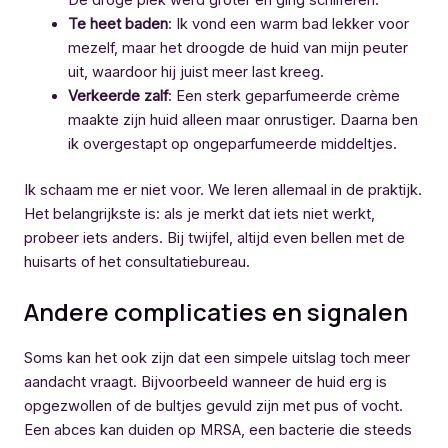
De droge plek werd groter en ging schilferen.
Te heet baden
: Ik vond een warm bad lekker voor
mezelf, maar het droogde de huid van mijn peuter
uit, waardoor hij juist meer last kreeg.
Verkeerde zalf
: Een sterk geparfumeerde crème
maakte zijn huid alleen maar onrustiger. Daarna ben
ik overgestapt op ongeparfumeerde middeltjes.
Ik schaam me er niet voor. We leren allemaal in de praktijk.
Het belangrijkste is: als je merkt dat iets niet werkt,
probeer iets anders. Bij twijfel, altijd even bellen met de
huisarts of het consultatiebureau.
Andere complicaties en signalen
Soms kan het ook zijn dat een simpele uitslag toch meer
aandacht vraagt. Bijvoorbeeld wanneer de huid erg is
opgezwollen of de bultjes gevuld zijn met pus of vocht.
Een abces kan duiden op MRSA, een bacterie die steeds