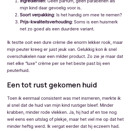
Ingrediënten
: Geen parfum, geen parabenen als
mijn kind daar gevoelig voor is.
Soort verpakking
: Is het handig om mee te nemen?
Prijs-kwaliteitsverhouding
: Soms is een huismerk
net zo goed als een duurdere variant.
Ik testte ooit een dure crème die enorm lekker rook, maar
mijn peuter kreeg er juist jeuk van. Gelukkig kon ik snel
overschakelen naar een milder product. Zo zie je maar dat
niet elke “luxe” crème per se het beste past bij een
peuterhuid.
Een tot rust gekomen huid
Toen ik eenmaal consistent was met insmeren, merkte ik
al snel dat de huid van mijn kind rustiger bleef. Minder
krabben, minder rode vlekken. Ja, hij had af en toe nog
wel eens een uitslag of plekje, maar het viel me op dat het
minder heftig werd. Ik vergat eerder dat hij eczeem had.