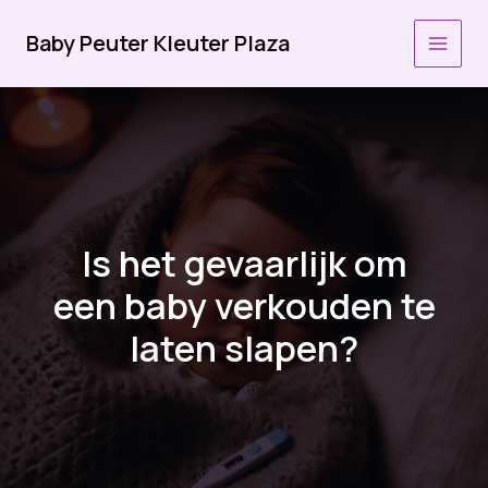
Ga
naar
Baby Peuter Kleuter Plaza
MAI
de
inhoud
MEN
Is het gevaarlijk om
een baby verkouden te
laten slapen?