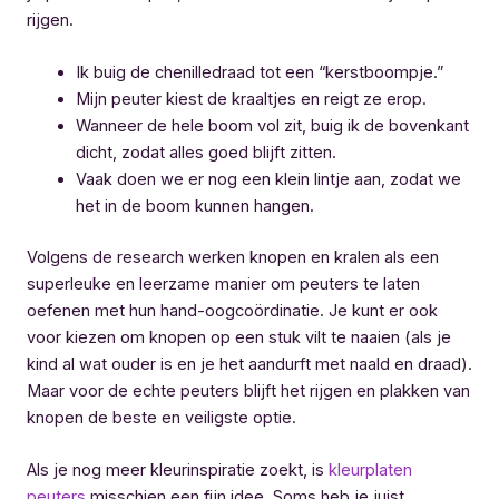
rijgen.
Ik buig de chenilledraad tot een “kerstboompje.”
Mijn peuter kiest de kraaltjes en reigt ze erop.
Wanneer de hele boom vol zit, buig ik de bovenkant
dicht, zodat alles goed blijft zitten.
Vaak doen we er nog een klein lintje aan, zodat we
het in de boom kunnen hangen.
Volgens de research werken knopen en kralen als een
superleuke en leerzame manier om peuters te laten
oefenen met hun hand-oogcoördinatie. Je kunt er ook
voor kiezen om knopen op een stuk vilt te naaien (als je
kind al wat ouder is en je het aandurft met naald en draad).
Maar voor de echte peuters blijft het rijgen en plakken van
knopen de beste en veiligste optie.
Als je nog meer kleurinspiratie zoekt, is
kleurplaten
peuters
misschien een fijn idee. Soms heb je juist