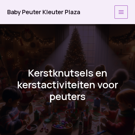
Ga
naar
Baby Peuter Kleuter Plaza
MAI
de
inhoud
MEN
Kerstknutsels en
kerstactiviteiten voor
peuters