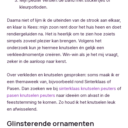
Mijn peuter versiert de band met stickertjes of
kleurpotloden.
Daarna niet of lijm ik de uiteinden van de strook aan elkaar,
en klaar is Kees: mijn zoon rent door het huis heen en doet
rendiergeluiden na. Het is heerlijk om te zien hoe zoiets
simpels zoveel plezier kan brengen. Volgens het
onderzoek kun je hiermee knutselen én gelijk een
verkleedmomentje creëren. Win-win als je het mij vraagt,
zeker in de aanloop naar kerst.
Over verkleden en knutselen gesproken: soms maak ik er
een themaweek van, bijvoorbeeld rond Sinterklaas of
Pasen. Dan zoeken we bij
sinterklaas knutselen peuters
of
pasen knutselen peuters
naar ideeën om alvast in de
feeststemming te komen. Zo houd ik het knutselen leuk
en afwisselend.
Glinsterende ornamenten