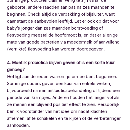
Sommige producten claimen veilig te zijn vanaf de
geboorte, andere raadden aan pas na zes maanden te
beginnen. Check altijd de verpakking of bijsluiter, want
daar staat de aanbevolen leeftijd. Let er ook op dat voor
baby’s jonger dan zes maanden borstvoeding of
flesvoeding meestal de hoofdmoot is, en dat er al enige
mate van goede bacteriën via moedermelk of aanvullend
(verrijkte) flesvoeding kan worden doorgegeven.
4. Moet ik probiotica blijven geven of is een korte kuur
genoeg?
Het ligt aan de reden waarom je ermee bent begonnen.
Sommige ouders geven een kuur van enkele weken,
bijvoorbeeld na een antibioticabehandeling of tijdens een
periode van krampjes. Anderen houden het langer vol als
ze menen een blijvend positief effect te zien. Persoonlijk
ben ik voorstander van het idee om nadat klachten
afnemen, af te schakelen en te kijken of de verbeteringen
aanhouden.