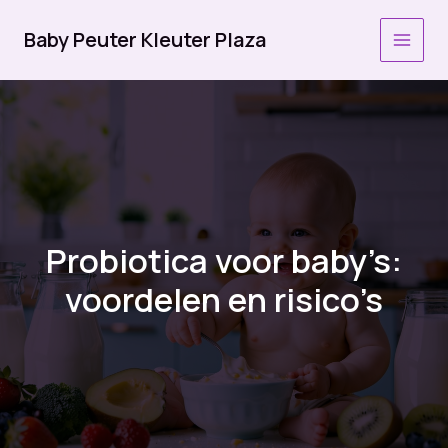
Ga
naar
Baby Peuter Kleuter Plaza
MAI
de
inhoud
MEN
Probiotica voor baby’s:
voordelen en risico’s