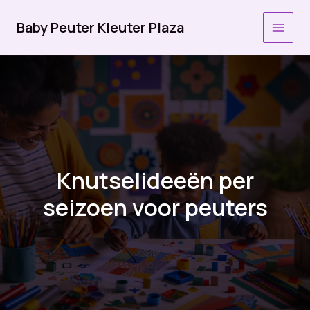
Ga
naar
Baby Peuter Kleuter Plaza
MAI
de
inhoud
MEN
Knutselideeën per
seizoen voor peuters