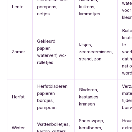
wate
Lente
pompons,
kuikens,
voor 
rietjes
lammetjes
kleu
Buit
knut
Gekleurd
IJsjes,
te
papier,
Zomer
zeemeerminnen,
voo
waterverf, wc-
strand, zon
dat h
rolletjes
nat o
word
Herfstbladeren,
Verz
Bladeren,
papieren
mate
Herfst
kastanjes,
bordjes,
tijd
kransen
pompoen
bosw
Sneeuwpop,
Houd
Wattenbolletjes,
Winter
kerstboom,
extra
karton, glitters