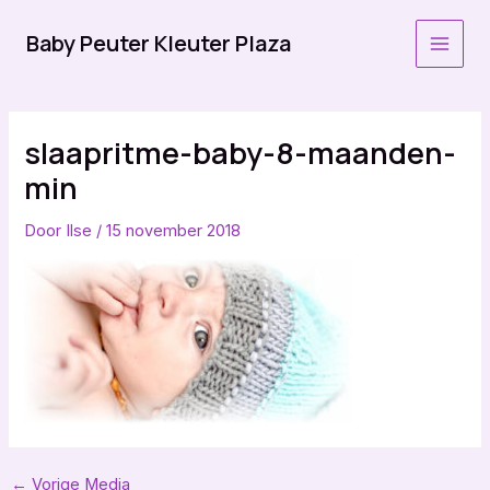
Ga
naar
Baby Peuter Kleuter Plaza
MAI
de
inhoud
MEN
slaapritme-baby-8-maanden-
min
Door
Ilse
/
15 november 2018
Bericht
←
Vorige Media