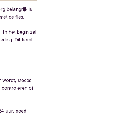
g belangrijk is
met de fles.
 In het begin zal
eding. Dit komt
r wordt, steeds
u controleren of
24 uur, goed