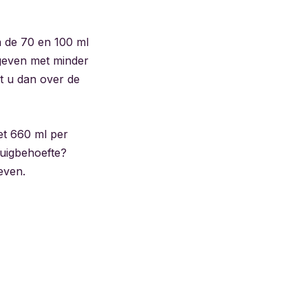
n de 70 en 100 ml
 geven met minder
nt u dan over de
et 660 ml per
zuigbehoefte?
even.