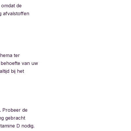
t omdat de
g afvalstoffen
chema ter
e behoefte van uw
tijd bij het
. Probeer de
ng gebracht
itamine D nodig.