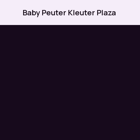
Ga
Baby Peuter Kleuter Plaza
naar
de
inhoud