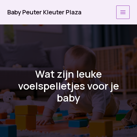
Ga
naar
Baby Peuter Kleuter Plaza
MAI
de
inhoud
MEN
Wat zijn leuke
voelspelletjes voor je
baby