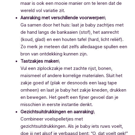
maar is ook een mooie manier om te leren dat de
wereld vol variatie zit.
Aanraking met verschillende voorwerpen
\
Ga samen door het huis: laat je baby zachtjes met
de hand langs de bankaaien (stof), het aanrecht
(koud, glad) en een houten tafel (hard, licht reliëf).
Zo merk je meteen dat zelfs alledaagse spullen een
bron van ontdekking kunnen zijn.
Tastzakjes maken
\
Vul een ziplockzakje met zachte rijst, bonen,
maïsmeel of andere korrelige materialen. Sluit het
zakje goed af (plak er desnoods een laag tape
omheen) en laat je baby het zakje kneden, drukken
en bewegen. Het geeft een fijner gevoel dan je
misschien in eerste instantie denkt.
Gezichtsuitdrukkingen en aanraking
\
Combineer voelspelletjes met
gezichtsuitdrukkingen. Als je baby iets ruws voelt,
doe jij net alsof je verbaasd bent: “O, dat voelt gek!”