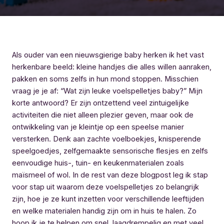
Als ouder van een nieuwsgierige baby herken ik het vast
herkenbare beeld: kleine handjes die alles willen aanraken,
pakken en soms zelfs in hun mond stoppen. Misschien
vraag je je af: “Wat zijn leuke voelspelletjes baby?” Mijn
korte antwoord? Er zijn ontzettend veel zintuigelijke
activiteiten die niet alleen plezier geven, maar ook de
ontwikkeling van je kleintje op een speelse manier
versterken. Denk aan zachte voelboekjes, knisperende
speelgoedjes, zelfgemaakte sensorische flesjes en zelfs
eenvoudige huis-, tuin- en keukenmaterialen zoals
maïsmeel of wol. In de rest van deze blogpost leg ik stap
voor stap uit waarom deze voelspelletjes zo belangrijk
zijn, hoe je ze kunt inzetten voor verschillende leeftijden
en welke materialen handig zijn om in huis te halen. Zo
hoop ik je te helpen om snel, laagdrempelig en met veel