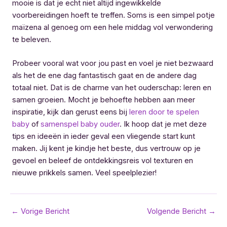
mooie is dat je echt niet altijd ingewikkelde
voorbereidingen hoeft te treffen. Soms is een simpel potje
maïzena al genoeg om een hele middag vol verwondering
te beleven.
Probeer vooral wat voor jou past en voel je niet bezwaard
als het de ene dag fantastisch gaat en de andere dag
totaal niet. Dat is de charme van het ouderschap: leren en
samen groeien. Mocht je behoefte hebben aan meer
inspiratie, kijk dan gerust eens bij
leren door te spelen
baby
of
samenspel baby ouder
. Ik hoop dat je met deze
tips en ideeën in ieder geval een vliegende start kunt
maken. Jij kent je kindje het beste, dus vertrouw op je
gevoel en beleef de ontdekkingsreis vol texturen en
nieuwe prikkels samen. Veel speelplezier!
Bericht
←
Vorige Bericht
Volgende Bericht
→
navigatie