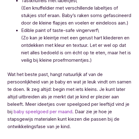
Tastknuffels met labeltjes\
(Een knuffeldier met verschillende labeltjes of
stukjes stof eraan. Baby’s raken soms gefascineerd
door de kleine flapjes en voelen er eindeloos aan.)
Edible paint of taste-safe vingerverf\
(Zo kan je kleintje met een gerust hart kliederen en
ontdekken met kleur en textuur. Let er wel op dat
niet alles bedoeld is om écht op te eten, maar het is
veilig bij kleine proefmomentjes.)
Wat het beste past, hangt natuurlijk af van de
persoonlijkheid van je baby en wat je leuk vindt om samen
te doen. Ik zeg altijd: begin met iets kleins. Je kunt later
altijd uitbreiden als je merkt dat je kind er plezier aan
beleeft. Meer ideetjes over speelgoed per leeftijd vind je
bij
baby speelgoed per maand
. Daar zie je hoe je
stapsgewijs materialen kunt kiezen die passen bij de
ontwikkelingsfase van je kind.